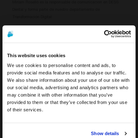
Miriam Roselló es la responsable de comunicación en DESS
Dental y forma parte de nuestro departamento de
Transformación Digital.
READ MORE »
This website uses cookies
Kommentar(e)
We use cookies to personalise content and ads, to
provide social media features and to analyse our traffic.
We also share information about your use of our site with
Die Werbung und der Verkauf der auf dieser Website
Um die relevantesten Inhalte für Ihren Standort zu
our social media, advertising and analytics partners who
angebotenen Produkte
richten sich ausschließlich an
sehen, empfehlen wir, die Seite von Vereinigte
may combine it with other information that you’ve
Fachleute aus dem Gesundheitswesen
.
Staaten statt der von Deutschland zu besuchen.
provided to them or that they’ve collected from your use
Sind Sie medizinisches Fachpersonal?
of their services.
Auf Deutschland/Germany bleiben
Zu Vereinigte Staaten/United States wechseln
Search
WENN ICH IM GESUNDHEITSWESEN TÄTIG
Show details
BIN
Searc