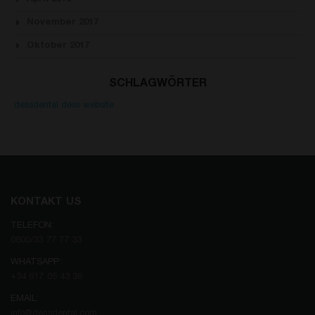
November 2017
Oktober 2017
SCHLAGWÖRTER
dessdental
dess
website
KONTAKT US
TELEFON:
0800/33 77 77 33
WHATSAPP:
+34 617 05 43 36
EMAIL:
info@dessdental.com