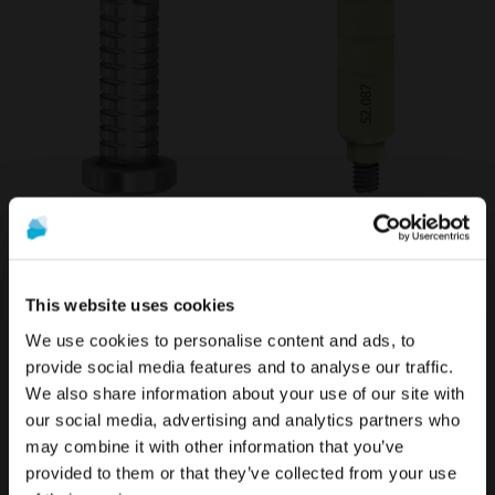
Provisorisches
Scan-Abutment kompatibel
Titanabutment kompatibel
mit Biohorizons® Internal
mit Biohorizons® External
50,90 €
30,90 €
This website uses cookies
We use cookies to personalise content and ads, to
provide social media features and to analyse our traffic.
We also share information about your use of our site with
Die Werbung und der Verkauf der auf dieser Website
Um die relevantesten Inhalte für Ihren Standort zu
our social media, advertising and analytics partners who
angebotenen Produkte
richten sich ausschließlich an
sehen, empfehlen wir, die Seite von Vereinigte
may combine it with other information that you’ve
Fachleute aus dem Gesundheitswesen
.
Staaten statt der von Deutschland zu besuchen.
provided to them or that they’ve collected from your use