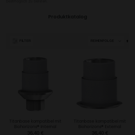
bestmöglich zu beraten.
Produktkatalog
Abs
FILTER
sor
Titanbase kompatibel mit
Titanbase kompatibel mit
Biohorizons® Internal
Biohorizons® External
36,40 €
36,40 €