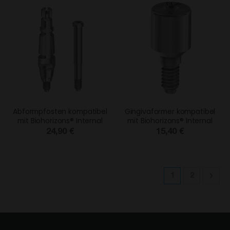
Abformpfosten kompatibel
Gingivaformer kompatibel
mit Biohorizons® Internal
mit Biohorizons® Internal
24,90 €
15,40 €
Seite
Sie lesen gera
Seite
Seit
Weit
1
2