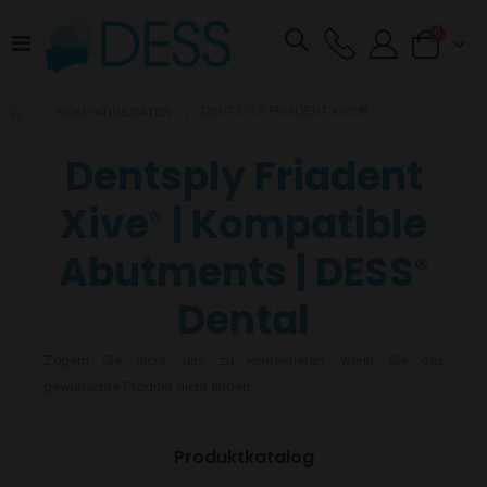
Artikel
0
Navigation
Cart
umschalten
DENTSPLY FRIADENT XIVE®
KOMPATIBILITÄTEN
Dentsply Friadent
Xive
| Kompatible
®
Abutments | DESS
®
Dental
Zögern Sie nicht, uns zu kontaktieren, wenn Sie das
gewünschte Produkt nicht finden.
Produktkatalog