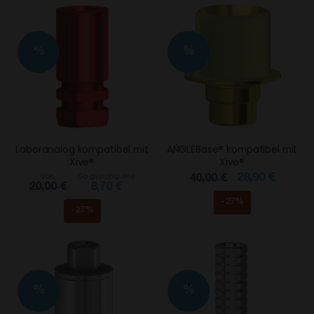
%
%
Laboranalog kompatibel mit
ANGLEBase® kompatibel mit
Xive®
Xive®
Von
So günstig wie
28,90 €
40,00 €
20,00 €
8,70 €
-27%
-27%
%
%