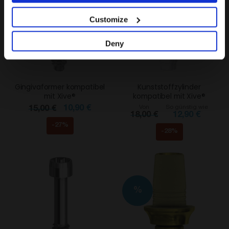
%
%
Customize
Deny
Gingivaformer kompatibel
Kunststoffzylinder
mit Xive®
kompatibel mit Xive®
10,90 €
Von
So günstig wie
15,00 €
18,00 €
12,90 €
-27%
-28%
%