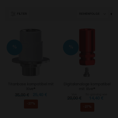
Abs
FILTER
sor
%
%
Titanbase kompatibel mit
Digitalanaloge kompatibel
Xive®
mit Xive®
25,40 €
Von
So günstig wie
35,00 €
20,00 €
14,40 €
-27%
-27%