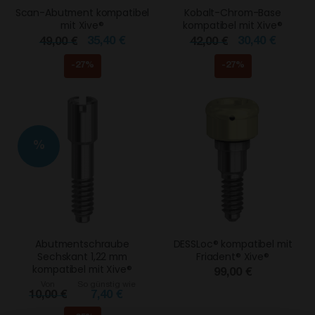
Scan-Abutment kompatibel
Kobalt-Chrom-Base
mit Xive®
kompatibel mit Xive®
35,40 €
30,40 €
49,00 €
42,00 €
-27%
-27%
%
Abutmentschraube
DESSLoc® kompatibel mit
Sechskant 1,22 mm
Friadent® Xive®
kompatibel mit Xive®
99,00 €
Von
So günstig wie
10,00 €
7,40 €