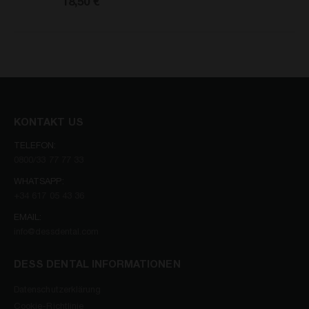
18,50 €
KONTAKT US
TELEFON:
0800/33 77 77 33
WHATSAPP:
+34 617 05 43 36
EMAIL:
info@dessdental.com
DESS DENTAL INFORMATIONEN
Datenschutzerklärung
Cookie-Richtlinie