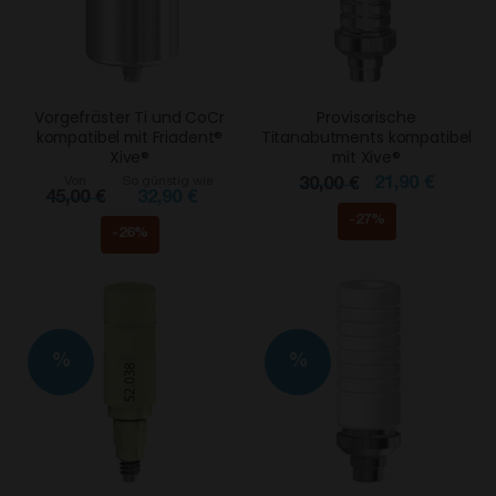
Vorgefräster Ti und CoCr
Provisorische
kompatibel mit Friadent®
Titanabutments kompatibel
Xive®
mit Xive®
Von
So günstig wie
21,90 €
30,00 €
45,00 €
32,90 €
-27%
-26%
%
%