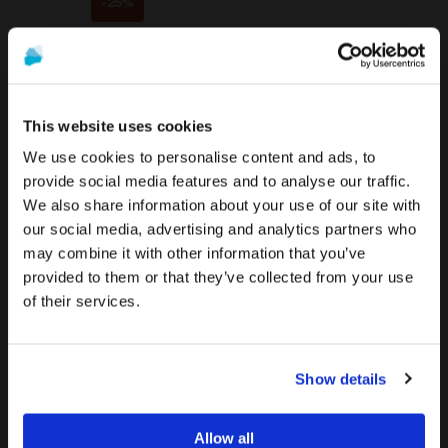
-25%
%
%
This website uses cookies
We use cookies to personalise content and ads, to
provide social media features and to analyse our traffic.
We also share information about your use of our site with
Die Werbung und der Verkauf der auf dieser Website
Um die relevantesten Inhalte für Ihren Standort zu
our social media, advertising and analytics partners who
angebotenen Produkte
richten sich ausschließlich an
sehen, empfehlen wir, die Seite von Vereinigte
may combine it with other information that you’ve
Zementierbare
Abformpfosten kompatibel
Fachleute aus dem Gesundheitswesen
.
Staaten statt der von Deutschland zu besuchen.
Titanabutment kompatibel
mit Xive®
provided to them or that they’ve collected from your use
mit Xive®
Sind Sie medizinisches Fachpersonal?
17,40 €
of their services.
24,00 €
Auf Deutschland/Germany bleiben
Von
So günstig wie
45,00 €
21,90 €
-27%
Zu Vereinigte Staaten/United States wechseln
-26%
WENN ICH IM GESUNDHEITSWESEN TÄTIG
Show details
BIN
Allow all
ICH BIN KEIN MEDIZINISCHER FACHKRAFT