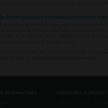
 des Implantats, des Schraubendrehers und der anderen bei der B
ür Zahnimplantate von höchster Qualität zum 
ch zu den oben genannten Merkmalen haben wir bei DESS
Dental 
®
en Ergänzung für alle Marken auf dem Markt machen. Dazu gehören d
Gewebe um ein Vielfaches erhöht, und die Schaffung verschieden
hraube für das Implantat ist ebenfalls enthalten.
tere Informationen über das DESS
Dental C-Base
System benöt
®
®
önnen Sie diese für verschiedene Implantat Marken erwerben.
AL INFORMATIONEN
VORGESTELLTE PRODUKT
ärung
DESSLoc®
Multi-Unit
Abformpfo