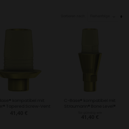
Abs
Sortieren nach
sort
ase® kompatibel mit
C-Base® kompatibel mit
r® Tapered Screw-Vent
Straumann® Bone Level®
41,40 €
So günstig wie
41,40 €