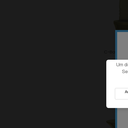
C-Base® ko
C
4
Um di
Se
A