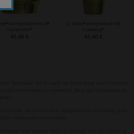
se® kompatibel mit 3I®
C-Base® kompatibel mit
Osseotite®
Conelog®
41,40 €
41,40 €
cher Geschiebe, die im Laufe der Behandlung eines Patienten
 oder Schnittstellen zu verwenden, die je nach Entwicklung der
erden.
u verzichten, da man vom Scan ausgehend zur Herstellung jedes
 Zähne voneinander unterscheiden.
e Schraube einer anderen Marke zu ersetzen und sich perfekt an