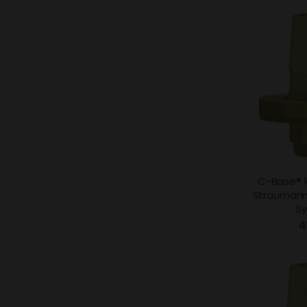
C-Base® 
Straumann®
S
4