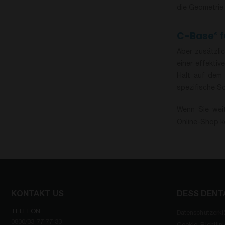
die Geometrie
C-Base
f
®
Aber zusätzli
einer effektiv
Halt auf dem 
spezifische Sc
Wenn Sie wei
Online-Shop k
KONTAKT US
DESS DENT
TELEFON:
Datenschutzerkl
0800/33 77 77 33