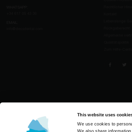
Cookie-Richtlini
Rechtlicher Hin
WHATSAPP:
+34 617 05 43 36
Kontakt
Lebenslange Gar
EMAIL:
Rückgaberecht
info@dessdental.com
Allgemeine ver
Qualitätspolitik
Zum Hilfe-Cente
This website uses cookie
We use cookies to personal
We also share information 