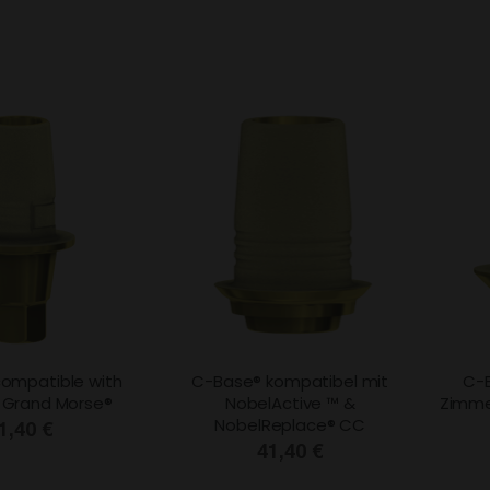
ompatible with
C-Base® kompatibel mit
C-B
 Grand Morse®
NobelActive ™ &
Zimme
NobelReplace® CC
1,40 €
41,40 €