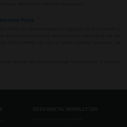
ehandlung verwendeten Elemente anzupassen.
besten Preis
eine Reihe von Verbesserungen hinzugefügt, die die C-Base
zu
®
ie goldfarbene Eloxierung, die SelectGrip
-Behandlung, die den
®
er Gingiva Höhen, die sich an jeden Patienten anpassen. Die
igen, können Sie unsere Kataloge herunterladen. In unserem
E
DESS DENTAL NEWSLETTER
Abonniere unseren Newsletter
sten