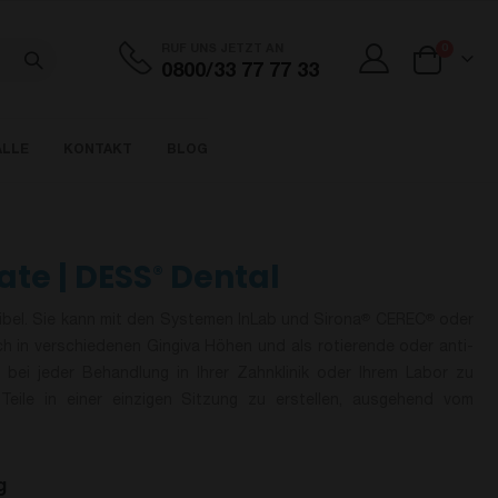
Artikel
RUF UNS JETZT AN
0
0800/33 77 77 33
Cart
ÄLLE
KONTAKT
BLOG
te | DESS
Dental
®
el. Sie kann mit den Systemen InLab und Sirona
CEREC
oder
®
®
h in verschiedenen Gingiva Höhen und als rotierende oder anti-
t bei jeder Behandlung in Ihrer Zahnklinik oder Ihrem Labor zu
eile in einer einzigen Sitzung zu erstellen, ausgehend vom
g