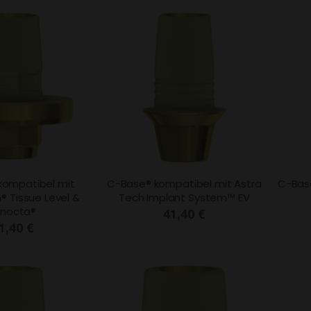
kompatibel mit
C-Base® kompatibel mit Astra
C-Bas
 Tissue Level &
Tech Implant System™ EV
ynocta®
41,40 €
1,40 €