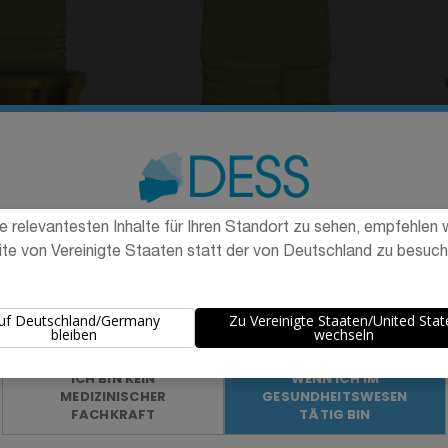
mpatibel mit 3i®
C-Base® kompatibel mit Nobel
C-B
ertain®
Brånemark®
1,40 €
41,40 €
e relevantesten Inhalte für Ihren Standort zu sehen, empfehlen wi
Die Werbung und der Verkauf der auf dieser Website angebotenen
ite von Vereinigte Staaten statt der von Deutschland zu besuch
Produkte
richten sich ausschließlich an Fachleute aus dem
Gesundheitswesen
.
%
uf Deutschland/Germany
Zu Vereinigte Staaten/United Stat
Sind Sie medizinisches Fachpersonal?
bleiben
wechseln
ICH BIN KEIN
WENN ICH IM
MEDIZINISCHER
GESUNDHEITSWESEN
FACHKRAFT
TÄTIG BIN