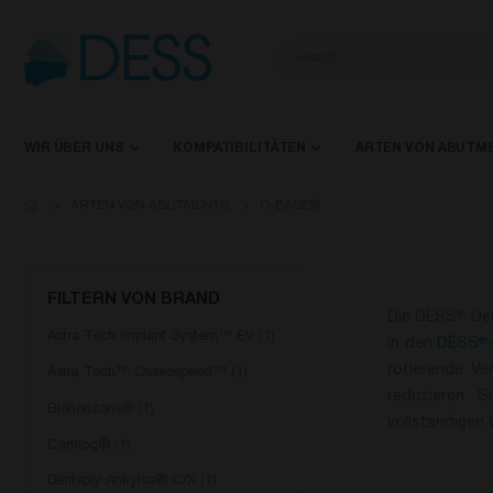
WIR ÜBER UNS
KOMPATIBILITÄTEN
ARTEN VON ABUTM
ARTEN VON ABUTMENTS
C-BASE®
FILTERN VON BRAND
Die DESS
Den
®
Astra Tech Implant System™ EV
1
in den
DESS
®
rotierende Ve
Astra Tech™ Osseospeed™
1
reduzieren. S
Biohorizons®
1
vollständigen
Camlog®
1
Dentsply Ankylos® C/X
1