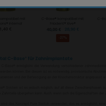
kompatibel mit
C-Base® kompatibel mit
C-Ba
ons® Internal
Friadent® Xive®
1,40 €
28,90 €
40,00 €
-27%
tal C-Base
für Zahnimplantate
®
 C-Base
ermöglicht die Verwendung verschiedener zahnmedizinis
®
werden können. Bei diesen ist es notwendig, provisorische Abutment
tienten und der Befestigung an der Knochenstruktur angepasst w
se
System ist es jedoch möglich, auf all diese Zwischenphasen z
®
n Zahnteile übergehen kann. Auch, wenn sich die Eigenschaften der
g wird das Konzept Pure Switch verwendet, das es ermöglicht, ein