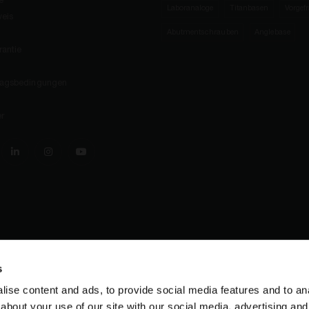
e
Laboranaloge
Titanbasen
Vorgef
weis
Abutmentschrauben
Anglebase
antie
tragsbedingungen
r
s
ise content and ads, to provide social media features and to anal
about your use of our site with our social media, advertising and