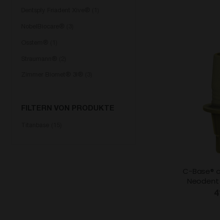
Dentsply Friadent Xive®
1
NobelBiocare®
3
Osstem®
1
Straumann®
2
Zimmer Biomet® 3I®
3
FILTERN VON PRODUKTE
Titanbase
15
C-Base® c
Neodent
4