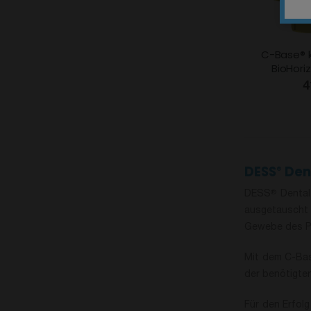
C-Base® 
BioHoriz
4
DESS
Den
®
DESS
Dental
®
ausgetauscht 
Gewebe des Pa
Mit dem C-Ba
der benötigte
Für den Erfol