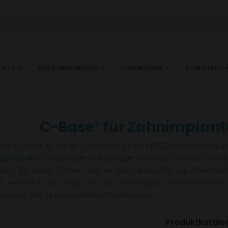
ENTS
DESS-IMPLANTATE
DOWNLOADS
KLINISCHE F
C-Base
für Zahnimplanta
®
tal C-Base
ist mit dem Dentsply
Sirona
CEREC
System kompatib
®
®
®
-Bibliotheken
für Exocad
und 3Shape
verwendet werden. Erhältlic
®
®
rsion. Ein neues System, das es Ihnen ermöglicht, die Arbeitszei
ie werden in der Lage sein, die notwendigen zahntechnischen T
 Scannen des zu behandelnden Mundbereichs.
Produktkatalo