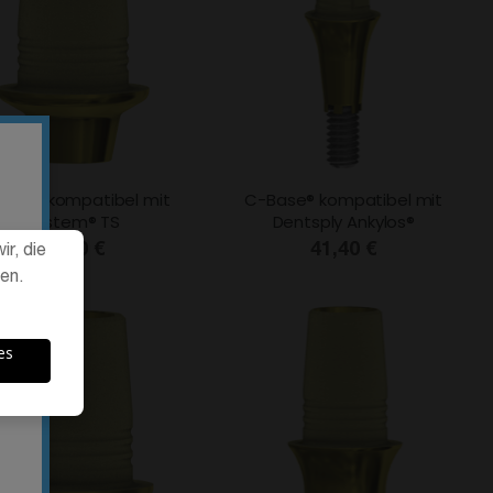
ase® kompatibel mit
C-Base® kompatibel mit
Osstem® TS
Dentsply Ankylos®
41,40 €
41,40 €
r, die
en.
es