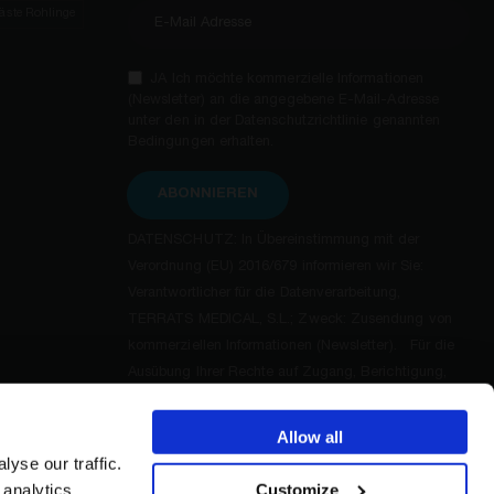
räste Rohlinge
JA Ich möchte kommerzielle Informationen
(Newsletter) an die angegebene E-Mail-Adresse
unter den in der Datenschutzrichtlinie genannten
Bedingungen erhalten.
ABONNIEREN
DATENSCHUTZ: In Übereinstimmung mit der
Verordnung (EU) 2016/679 informieren wir Sie:
Verantwortlicher für die Datenverarbeitung,
TERRATS MEDICAL, S.L.; Zweck: Zusendung von
kommerziellen Informationen (Newsletter). Für die
Ausübung Ihrer Rechte auf Zugang, Berichtigung,
Löschung, Widerspruch und andere, sowie
zusätzliche und detaillierte Informationen zum
Allow all
Datenschutz, lesen Sie bitte die
yse our traffic.
Datenschutzbestimmungen.
Customize
 analytics