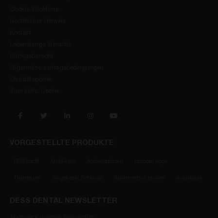
Cookie-Richtlinie
Rechtlicher Hinweis
Kontakt
Lebenslange Garantie
Rückgaberecht
Allgemeine vertragsbedingungen
Qualitätspolitik
Zum Hilfe-Center
VORGESTELLTE PRODUKTE
DESSLoc®
Multi-Unit
Abformpfosten
Laboranaloge
Titanbasen
Vorgefräste Rohlinge
Abutmentschrauben
Anglebase
DESS DENTAL NEWSLETTER
Abonniere unseren Newsletter