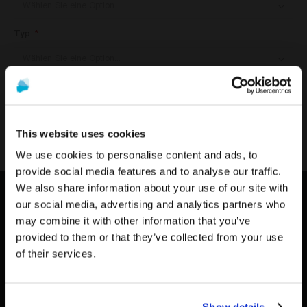
Typ
IN DEN WARENKORB
This website uses cookies
We use cookies to personalise content and ads, to
provide social media features and to analyse our traffic.
We also share information about your use of our site with
Die Werbung und der Verkauf der auf dieser Website
Um die relevantesten Inhalte für Ihren Standort zu
our social media, advertising and analytics partners who
angebotenen Produkte
richten sich ausschließlich an
sehen, empfehlen wir, die Seite von Vereinigte
KONTAKT US
may combine it with other information that you’ve
Fachleute aus dem Gesundheitswesen
.
Staaten statt der von Deutschland zu besuchen.
provided to them or that they’ve collected from your use
TELEFON:
Sind Sie medizinisches Fachpersonal?
of their services.
0800/33 77 77 33
Auf Deutschland/Germany bleiben
WHATSAPP:
+34 617 05 43 36
Zu Vereinigte Staaten/United States wechseln
WENN ICH IM GESUNDHEITSWESEN TÄTIG
Show details