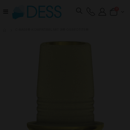
Artikel
0
Navigation
Cart
umschalten
C-BASE® KOMPATIBEL MIT 3I® OSSEOTITE®
Zum
Ende
der
Bildgalerie
springen