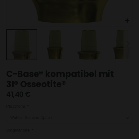
Zum
C-Base® kompatibel mit
Anfang
der
3I® Osseotite®
Bildgalerie
41,40 €
springen
Plattform
Gingivahöhe