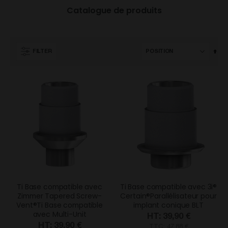
Catalogue de produits
Par
FILTER
ord
déc
Ti Base compatible avec
Ti Base compatible avec 3i®
Zimmer Tapered Screw-
Certain®Parallélisateur pour
Vent®Ti Base compatible
implant conique BLT
avec Multi-Unit
39,90 €
39,90 €
TTC: 47,88 €