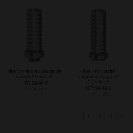
Pilier provisoire compatible
Pilier Temporaire
avec 3i® Certain®
compatible avec 3i®
Osseotite®
34,40 €
34,40 €
TTC: 41,28 €
TTC: 41,28 €
Page
Vous lisez actuelle
Page
Page
Pag
Suiv
1
2
3