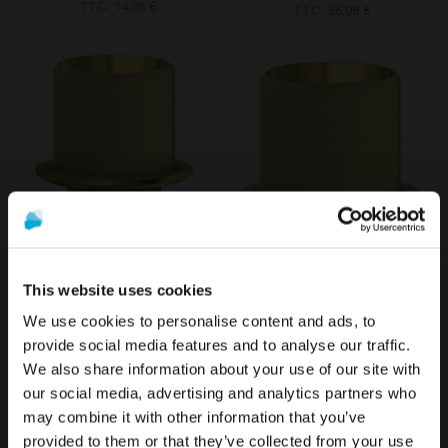
TTC: 14,88 €
TTC: 55,08 €
ANGLEBase® compatible
ANGLEBase® compatible
avec 3i® Certain®
avec 3i Osseotite®
This website uses cookies
45,90 €
45,90 €
We use cookies to personalise content and ads, to
TTC: 55,08 €
TTC: 55,08 €
provide social media features and to analyse our traffic.
We also share information about your use of our site with
Pour voir le contenu le plus pertinent pour votre
La promotion et la vente des produits proposés sur ce site
our social media, advertising and analytics partners who
emplacement, nous recommandons de visiter le site
web sont
réservées exclusivement aux
may combine it with other information that you’ve
de États-Unis plutôt que celui de France.
professionnels du secteur de la santé
..
provided to them or that they’ve collected from your use