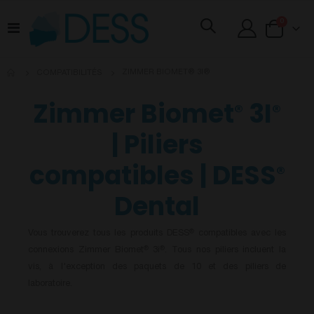
articles
0
Basculer
Cart
la
navigation
ZIMMER BIOMET® 3I®
COMPATIBILITÉS
Zimmer Biomet
3I
®
®
| Piliers
compatibles | DESS
®
Dental
Vous trouverez tous les produits DESS
compatibles avec les
®
connexions Zimmer Biomet
3i
. Tous nos piliers incluent la
®
®
vis, à l'exception des paquets de 10 et des piliers de
laboratoire.