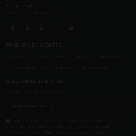
Politique Qualité
Accédez au centre d’aide
PRODUITS EN VEDETTE
DESSLoc®
Multi-Unit
Transferts
Analogues
Bases en titane
Pre-milled Blanks
Vis
Anglebase
Piliers de Scannage
BULLETIN DESS DENTAL
Abonnez-vous à notre newsletter
OUI Je souhaite recevoir des informations commerciales
(newsletter) à l´adresse électronique fournie conformément aux
conditions énoncées dans la politique de confidentialité.