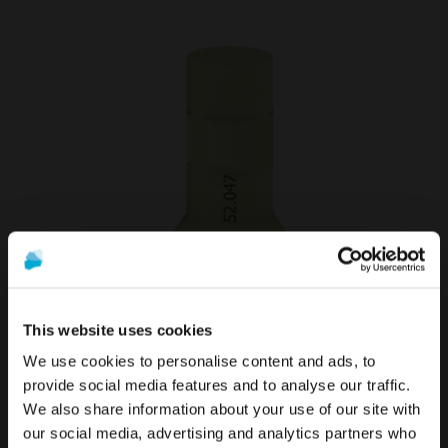
Pilier de Scannage compatible avec
Multi-Unit®
This website uses cookies
55,90 €
We use cookies to personalise content and ads, to
TTC:
67,08 €
provide social media features and to analyse our traffic.
VOIR PLUS
We also share information about your use of our site with
Pour voir le contenu le plus pertinent pour votre
La promotion et la vente des produits proposés sur ce site
our social media, advertising and analytics partners who
emplacement, nous recommandons de visiter le site