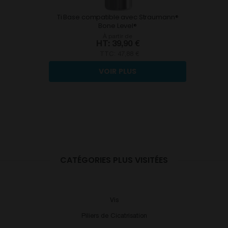
Ti Base compatible avec Straumann®
Bone Level®
À partir de
39,90 €
TTC:
47,88 €
VOIR PLUS
CATÉGORIES PLUS VISITÉES
Vis
Piliers de Cicatrisation