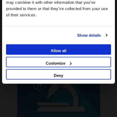
web sont
réservées exclusivement aux
may combine it with other information that you’ve
de États-Unis plutôt que celui de France.
professionnels du secteur de la santé
..
provided to them or that they’ve collected from your use
of their services.
Rester sur France
Êtes-vous un professionnel de santé ?
Aller vers États-Unis/United States
REMARQUABLES LABORATOIRE DENTAIRE
Show details
SI JE SUIS PROFESSIONNEL DE SANTÉ
JE NE SUIS PAS UN PROFESSIONNEL DE SANTÉ
Allow all
Customize
Deny