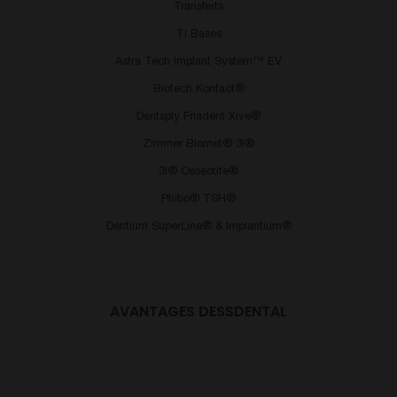
Transferts
Ti Bases
Astra Tech Implant System™ EV
Biotech Kontact®
Dentsply Friadent Xive®
Zimmer Biomet® 3I®
3I® Osseotite®
Phibo® TSH®
Dentium SuperLine® & Implantium®
COMPATIBILITÉ ET TECHNOLOGIE
AVANTAGES DESSDENTAL
PROPRE COMME PURE SWITCH
QUALITÉ ET GARANTIE À VIE
DESS® vous propose le catalogue de produits
De la conception au conditionnement, DESS®
compatibles le plus complet du marché avec plus