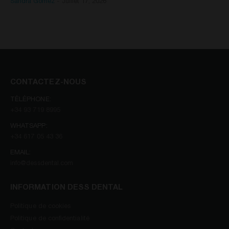
Sandra Gómez
-
Juillet 17, 2026
CONTACTEZ-NOUS
TÉLÉPHONE:
+34 93 719 8995
WHATSAPP:
+34 617 05 43 36
EMAIL:
info@dessdental.com
INFORMATION DESS DENTAL
Politique de cookies
Politique de confidentialité