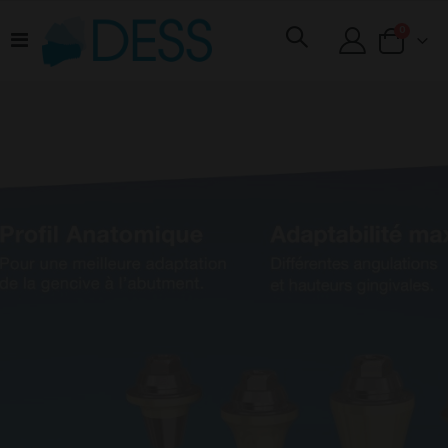
articles
0
Basculer
Cart
la
navigation