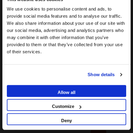
Vis Hex. 1,27 mm compatible
Vis Hex. 1,00 mm compatible
We use cookies to personalise content and ads, to
avec Camlog®
avec Dentsply Ankylos®
provide social media features and to analyse our traffic.
16,90 €
À partir de
We also share information about your use of our site with
11,40 €
TTC: 20,28 €
Pour voir le contenu le plus pertinent pour votre
La promotion et la vente des produits proposés sur ce site
our social media, advertising and analytics partners who
TTC: 13,68 €
emplacement, nous recommandons de visiter le site
web sont
réservées exclusivement aux
may combine it with other information that you’ve
de États-Unis plutôt que celui de France.
professionnels du secteur de la santé
..
provided to them or that they’ve collected from your use
of their services.
Rester sur France
Êtes-vous un professionnel de santé ?
%
Aller vers États-Unis/United States
Show details
SI JE SUIS PROFESSIONNEL DE SANTÉ
JE NE SUIS PAS UN PROFESSIONNEL DE SANTÉ
Allow all
Vis Hex. 1,27 mm compatible
Vis Hex. 1,22 mm compatible
Customize
avec Biohorizons® Internal
avec Xive®Kit de rétention
compatible avec DESSLoc®
11,40 €
Deny
De
À partir de
TTC: 13,68 €
10,00 €
7,90 €