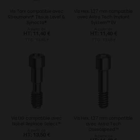
Vis Torx compatible avec
Vis Hex. 1,27 mm compatible
Straumann® Tissue Level &
avec Astra Tech Implant
Synocta®
System™ EV
À partir de
À partir de
11,40 €
11,40 €
TTC: 13,68 €
TTC: 13,68 €
Vis UG compatible avec
Vis Hex. 1,27 mm compatible
Nobel Replace Select™
avec Astra Tech
Osseospeed™
À partir de
13,50 €
À partir de