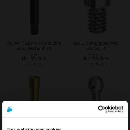
Vis Hex. 1,22 mm compatible
Vis UG compatible avec
avec Osstem® TS
Multi-Unit
À partir de
À partir de
11,40 €
11,40 €
TTC: 13,68 €
TTC: 13,68 €
This website uses cookies