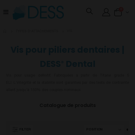
articles
0
Basculer
Cart
la
navigation
VIS
TYPES D’ATTACHEMENTS
Vis pour piliers dentaires |
DESS
Dental
®
Vis pour usage définitif. Fabriquées à partir de Titane grade 5
ELI. L'intégrité et la stabilité sont garanties par des tests de contrainte
allant jusqu'à 150% des couples nominaux.
Catalogue de produits
Par
FILTER