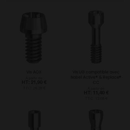
ord
déc
Vis AOX
Vis UG compatible avec
Nobel Active® & Replace®
À partir de
CC
21,90 €
TTC: 26,28 €
À partir de
11,40 €
TTC: 13,68 €