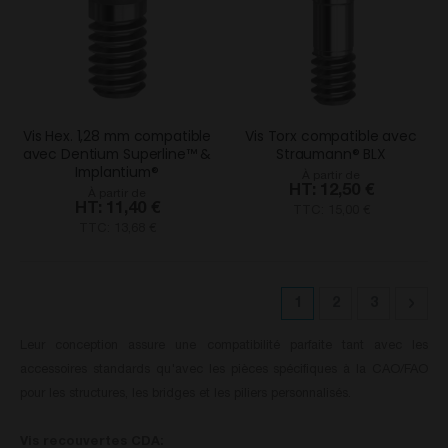
Vis Hex. 1,28 mm compatible
Vis Torx compatible avec
avec Dentium Superline™ &
Straumann® BLX
Implantium®
À partir de
12,50 €
À partir de
11,40 €
TTC: 15,00 €
TTC: 13,68 €
Page
Vous lisez actuelle
Page
Page
Pag
Suiv
1
2
3
Leur conception assure une compatibilité parfaite tant avec les
accessoires standards qu'avec les pièces spécifiques à la CAO/FAO
pour les structures, les bridges et les piliers personnalisés.
Vis recouvertes CDA: