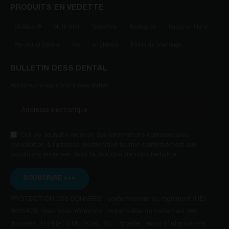
PRODUITS EN VEDETTE
DESSLoc®
Multi-Unit
Transferts
Analogues
Bases en titane
Pre-milled Blanks
Vis
Anglebase
Piliers de Scannage
BULLETIN DESS DENTAL
Abonnez-vous à notre newsletter
OUI Je souhaite recevoir des informations commerciales
(newsletter) à l´adresse électronique fournie conformément aux
conditions énoncées dans la politique de confidentialité.
SOUSCRIRE ===
PROTECTION DES DONNÉES : conformément au règlement (UE)
2016/679, nous vous informons : responsable du traitement des
données, TERRATS MEDICAL, S.L. ; finalité : envoi d'informations