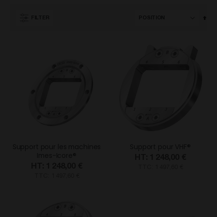
Par
FILTER
ord
déc
Support pour les machines
Support pour VHF®
Imes-Icore®
1 248,00 €
1 248,00 €
TTC: 1 497,60 €
TTC: 1 497,60 €