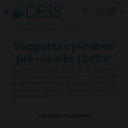
articles
0
Basculer
Cart
la
navigation
SUPPORTS
TYPES D’ATTACHEMENTS
Supports cylindres
pré-usinés | DESS
®
Les systèmes de support DESS
ont été spécialement
®
développés pour les machines Imes-Icore
VHF
et Yenadent
.
®
®
®
Un support universel est également disponible pour toute autre
machine utilisant des disques standard de 98 mm et des
changeurs rapides 3R.
Catalogue de produits