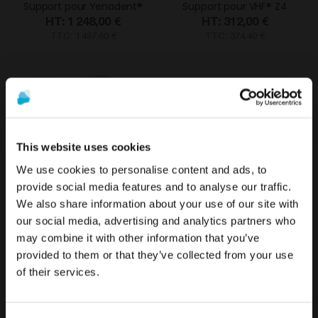
Support pour Yenadent®
Support pour VHF® Z4
1 248,00 €
312,00 €
TTC: 1 497,60 €
TTC: 374,40 €
This website uses cookies
We use cookies to personalise content and ads, to
provide social media features and to analyse our traffic.
We also share information about your use of our site with
Pour voir le contenu le plus pertinent pour votre
Disque standard de 98 mm
La promotion et la vente des produits proposés sur ce site
our social media, advertising and analytics partners who
emplacement, nous recommandons de visiter le site
1 248,00 €
web sont
réservées exclusivement aux
may combine it with other information that you’ve
de États-Unis plutôt que celui de France.
TTC: 1 497,60 €
professionnels du secteur de la santé
..
provided to them or that they’ve collected from your use
of their services.
Rester sur France
Êtes-vous un professionnel de santé ?
DESS
Système de support dentaire
®
Aller vers États-Unis/United States