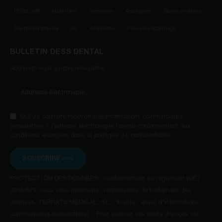
DESSLoc®
Multi-Unit
Transferts
Analogues
Bases en titane
Pre-milled Blanks
Vis
Anglebase
Piliers de Scannage
BULLETIN DESS DENTAL
Abonnez-vous à notre newsletter
OUI Je souhaite recevoir des informations commerciales
(newsletter) à l´adresse électronique fournie conformément aux
conditions énoncées dans la politique de confidentialité.
SOUSCRIRE ===
PROTECTION DES DONNÉES : conformément au règlement (UE)
2016/679, nous vous informons : responsable du traitement des
données, TERRATS MEDICAL, S.L. ; finalité : envoi d'informations
commerciales (newsletters). Pour exercer vos droits d'accès, de