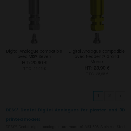
Digital Analogue compatible
Digital Analogue compatible
avec MIS® Seven
avec Neodent® Grand
Morse
20,90 €
23,90 €
TTC: 25,08 €
TTC: 28,68 €
Page
Vous lisez actu
Page
Pag
Suiv
1
2
DESS
Dental Digital Analogues for plaster and 3D
®
printed models
DESS
Dental digital analogues are made of AiSi 303 Stainless Steel
®