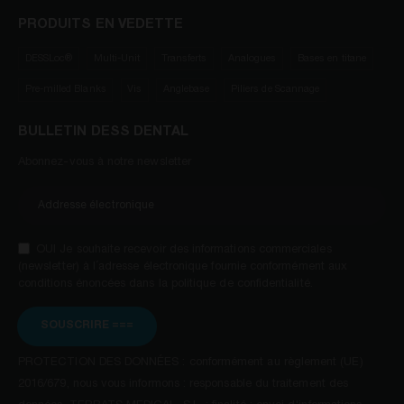
PRODUITS EN VEDETTE
DESSLoc®
Multi-Unit
Transferts
Analogues
Bases en titane
Pre-milled Blanks
Vis
Anglebase
Piliers de Scannage
BULLETIN DESS DENTAL
Abonnez-vous à notre newsletter
OUI Je souhaite recevoir des informations commerciales
(newsletter) à l´adresse électronique fournie conformément aux
conditions énoncées dans la politique de confidentialité.
SOUSCRIRE ===
PROTECTION DES DONNÉES : conformément au règlement (UE)
2016/679, nous vous informons : responsable du traitement des