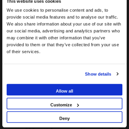
This website uses cookies
We use cookies to personalise content and ads, to
provide social media features and to analyse our traffic.
We also share information about your use of our site with
Digital Analogue compatible
Digital Analogue compatible
Pour voir le contenu le plus pertinent pour votre
La promotion et la vente des produits proposés sur ce site
our social media, advertising and analytics partners who
avec Biohorizons® Internal
avec Xive®
emplacement, nous recommandons de visiter le site
web sont
réservées exclusivement aux
may combine it with other information that you’ve
À partir de
De
À partir de
de États-Unis plutôt que celui de France.
20,90 €
20,00 €
14,40 €
professionnels du secteur de la santé
..
provided to them or that they’ve collected from your use
TTC: 25,08 €
of their services.
-27%
Rester sur France
Êtes-vous un professionnel de santé ?
Aller vers États-Unis/United States
Show details
SI JE SUIS PROFESSIONNEL DE SANTÉ
JE NE SUIS PAS UN PROFESSIONNEL DE SANTÉ
Allow all
Customize
Deny
Digital Analogue compatible
Digital Analogue compatible