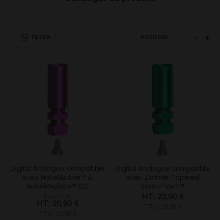
Par
FILTER
ord
déc
Digital Analogue compatible
Digital Analogue compatible
avec NobelActive™ &
avec Zimmer Tapered
NobelReplace® CC
Screw-Vent®
23,90 €
À partir de
20,90 €
TTC: 28,68 €
TTC: 25,08 €