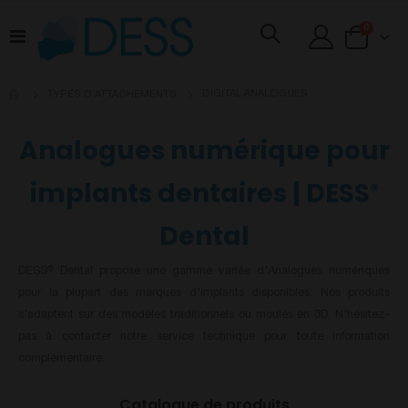
articles
0
Basculer
Cart
la
navigation
DIGITAL ANALOGUES
TYPES D’ATTACHEMENTS
Analogues numérique pour
implants dentaires | DESS
®
Dental
DESS
Dental propose une gamme variée d'Analogues numériques
®
pour la plupart des marques d'implants disponibles. Nos produits
s'adaptent sur des modèles traditionnels ou moulés en 3D. N'hésitez-
pas à contacter notre service technique pour toute information
complémentaire.
Catalogue de produits