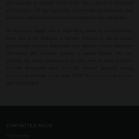
(not coloured) or Titanium Grade 5 ELI GAL V grade 23 (anodised)
and include a 1.27 hex head screw. As our traditional analogues, they
are colour-coded to match the implant platform for easy recognition.
An innovative design with a single fixing screw to ensure that the
lower part of the analogue is securely attached to the 3D model,
guaranteeing accurate positioning and effective circular retentions,
self-locking and excellent stability in plaster models. You can
purchase our digital analogues at the best price for Nobel Biocare
,
®
Zimmer
, Straumann
, Astra Tech
, 3i
, Osstem
, Dentsply
, among
®
®
®
®
®
®
other brands. For more details about DESS
Digital analogues, you can
®
read our blog
post
.
CONTACTEZ-NOUS
TÉLÉPHONE: