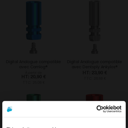
Digital Analogue compatible
Digital Analogue compatible
avec Camlog®
avec Dentsply Ankylos®
23,90 €
À partir de
20,90 €
TTC: 28,68 €
TTC: 25,08 €
%