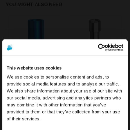
YOU MIGHT ALSO NEED
This website uses cookies
Analogue compatible avec 3i® Certain®Implant conique BLT DESS®
Vis Hex. 1,20 mm compatible avec 3i® Certain®
We use cookies to personalise content and ads, to
À partir de
À partir de
provide social media features and to analyse our traffic.
13,40 €
11,40 €
We also share information about your use of our site with
Pour voir le contenu le plus pertinent pour votre
La promotion et la vente des produits proposés sur ce site
our social media, advertising and analytics partners who
emplacement, nous recommandons de visiter le site
web sont
réservées exclusivement aux
may combine it with other information that you’ve
de États-Unis plutôt que celui de France.
professionnels du secteur de la santé
..
provided to them or that they’ve collected from your use
of their services.
Rester sur France
Êtes-vous un professionnel de santé ?