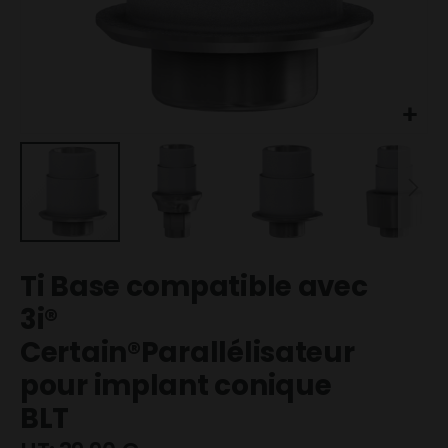
Skip
Ti Base compatible avec
to
the
3i®
beginning
Certain®Parallélisateur
of
the
pour implant conique
images
BLT
gallery