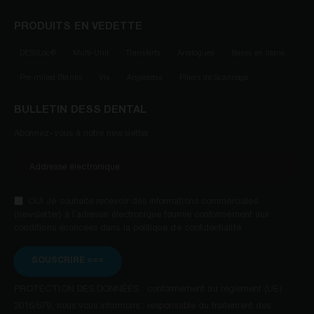
PRODUITS EN VEDETTE
DESSLoc®
Multi-Unit
Transferts
Analogues
Bases en titane
Pre-milled Blanks
Vis
Anglebase
Piliers de Scannage
BULLETIN DESS DENTAL
Abonnez-vous à notre newsletter
OUI Je souhaite recevoir des informations commerciales
(newsletter) à l´adresse électronique fournie conformément aux
conditions énoncées dans la politique de confidentialité.
SOUSCRIRE ===
PROTECTION DES DONNÉES : conformément au règlement (UE)
2016/679, nous vous informons : responsable du traitement des