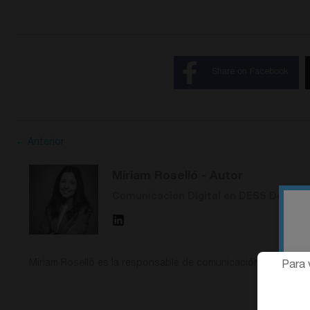
Share on Facebook
← Anterior
Miriam Roselló
- Autor
Comunicación Digital en DESS Dental
Miriam Roselló es la responsable de comunicación en DESS D
Para 