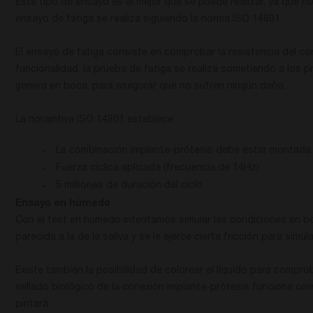
Este tipo de ensayo es el mejor que se puede realizar, ya que 
ensayo de fatiga se realiza siguiendo la norma ISO 14801.
El ensayo de fatiga consiste en comprobar la resistencia del co
funcionalidad, la prueba de fatiga se realiza sometiendo a los
genera en boca, para asegurar que no sufren ningún daño.
La noramtiva ISO 14801 establece:
La combinación implante-prótesis debe estar montada e
Fuerza cíclica aplicada (frecuencia de 14Hz)
5 milliones de duración del ciclo
Ensayo en húmedo
Con el test en húmedo intentamos simular las condiciones en boc
parecida a la de la saliva y se le ejerce cierta fricción para simu
Existe también la posibilidad de colorear el líquido para compro
sellado biológico de la conexión implante-prótesis funciona corre
pintará.