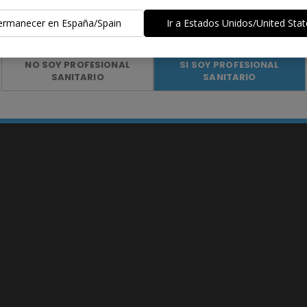
ermanecer en España/Spain
Ir a Estados Unidos/United Stat
¿Eres profesional sanitario?
NO SOY PROFESIONAL
SI SOY PROFESIONAL
SANITARIO
SANITARIO