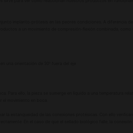
nos sirve para ver cómo reaccionan nuestros productos en funcionam
njunto implanto-prótesis en las peores condiciones. A diferencia d
 productos a un movimiento de compresión-flexión combinada, como s
n una orientación de 30º fuera del eje
a. Para ello, la pieza se sumerge en líquido a una temperatura rel
lar el movimiento en boca.
bar la estanqueidad de las conexiones protésicas. Con ello verificar
ctamente. En el caso de que el sellado biológico falle, la conexión 