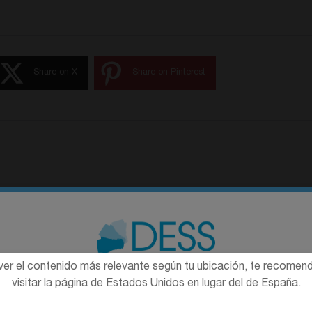
Share on X
Share on Pinterest
ental y forma parte de nuestro departamento de Transformación Di
ver el contenido más relevante según tu ubicación, te recome
La promoción y venta de los productos ofrecidos a través de
visitar la página de Estados Unidos en lugar del de España.
esta página web se encuentra
destinada exclusivamente a
READ 
profesionales del sector sanitario
.