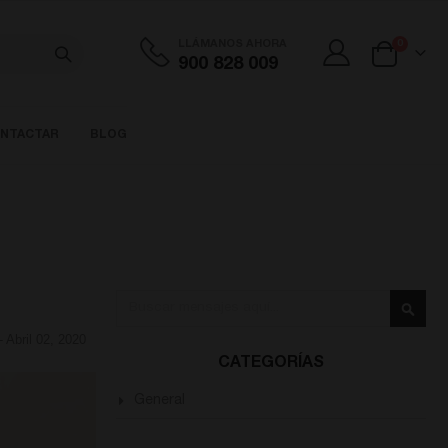
artículos
LLÁMANOS AHORA
0
900 828 009
Cart
NTACTAR
BLOG
Buscar
Busca
-
Abril 02, 2020
CATEGORÍAS
General