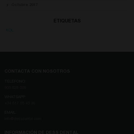
Octubre 2017
ETIQUETAS
KOL
CONTACTA CON NOSOTROS
TELEFONO:
900 828 009
WHATSAPP:
+34 617 05 43 36
EMAIL:
info@dessdental.com
INFORMACIÓN DE DESS DENTAL