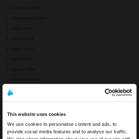
Octubre 2024
Septiembre 2024
Julio 2024
Junio 2024
Mayo 2024
Abril 2024
Marzo 2024
Febrero 2024
Enero 2024
Septiembre 2023
Julio 2023
This website uses cookies
Junio 2023
We use cookies to personalise content and ads, to
provide social media features and to analyse our traffic.
Mayo 2023
We also share information about your use of our site with
La promoción y venta de los productos ofrecidos a través