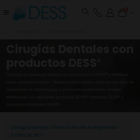
artículos
0
Toggle
Cart
Nav
CIRUGIAS DENTALES
DESCARGAS
Cirugías Dentales con
productos DESS
®
Descubre la aplicación práctica de los productos DESS
a través de
®
casos quirúrgicos reales. Observa a reconocidos médicos con años de
experiencia en implantología y prostodoncia realizando cirugías
dentales en vivo utilizando productos DESS
: Implantes DESS
y
®
®
Soluciones Protésicas DESS
.
®
Cirugía Dental: Colocación de 9 implantes
CONICAL BLT