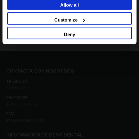
Allow all
NO SOY PROFESIONAL SANITARIO
Customize
*Serás redirigido a Youtube
Deny
CONTACTA CON NOSOTROS
TELEFONO:
900 828 009
WHATSAPP:
+34 617 05 43 36
EMAIL:
info@dessdental.com
INFORMACIÓN DE DESS DENTAL