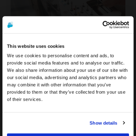
*Serás redirigido a Youtube
This website uses cookies
We use cookies to personalise content and ads, to
provide social media features and to analyse our traffic.
We also share information about your use of our site with
La promoción y venta de los productos ofrecidos a través
Cirugía Dental: Restauración ALL-on-4 con
Para ver el contenido más relevante según tu
our social media, advertising and analytics partners who
de esta página web se encuentra
destinada
implantes CONICAL BLT y MUA+
ubicación, te recomendamos visitar la página de
may combine it with other information that you’ve
exclusivamente a profesionales del sector
Estados Unidos en lugar del de España.
provided to them or that they’ve collected from your use
sanitario
.
of their services.
Permanecer en España/Spain
¿Eres profesional sanitario?
Ir a Estados Unidos/United States
Show details
SI SOY PROFESIONAL SANITARIO