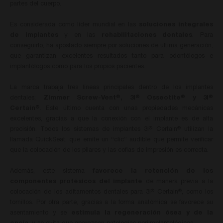
partes del cuerpo.
Es considerada como líder mundial en las
soluciones integrales
de implantes
y en las
rehabilitaciones dentales
. Para
conseguirlo, ha apostado siempre por soluciones de última generación,
que garantizan excelentes resultados tanto para odontólogos e
implantólogos como para los propios pacientes.
La marca trabaja tres líneas principales dentro de los implantes
dentales;
Zimmer Screw-Vent
, 3I
Osseotite
y 3I
®
®
®
®
Certain
. Este último cuenta con unas propiedades mecánicas
®
excelentes, gracias a que la conexión con el implante es de alta
precisión. Todos los sistemas de implantes 3I
Certain
utilizan la
®
®
llamada QuickSeat, que emite un “clic” audible que permite verificar
que la colocación de los pilares y las cofias de impresión es correcta.
Además, este sistema
favorece la retención de los
componentes protésicos del implante
de manera previa a la
colocación de los aditamentos dentales para 3I
Certain
, como los
®
®
tornillos. Por otra parte, gracias a la forma anatómica se favorece su
asentamiento y se
estimula la regeneración ósea y de la