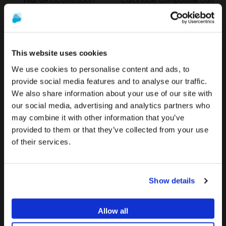
compatible con 3I® Certain®
3I® Certain®
15,40 €
Desde
18,40 €
This website uses cookies
We use cookies to personalise content and ads, to
provide social media features and to analyse our traffic.
We also share information about your use of our site with
La promoción y venta de los productos ofrecidos a través
Para ver el contenido más relevante según tu
our social media, advertising and analytics partners who
de esta página web se encuentra
destinada
ubicación, te recomendamos visitar la página de
may combine it with other information that you’ve
exclusivamente a profesionales del sector
Estados Unidos en lugar del de España.
provided to them or that they’ve collected from your use
sanitario
.
of their services.
Permanecer en España/Spain
¿Eres profesional sanitario?
Tornillo Torx para
C-Base® compatible con 3i®
ANGLEBase® compatible con
Certain®
Ir a Estados Unidos/United States
3I® Certain®
41,40 €
Show details
SI SOY PROFESIONAL SANITARIO
10,40 €
Allow all
NO SOY PROFESIONAL SANITARIO