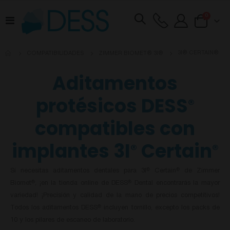
artículos
0
Toggle
Cart
Nav
3I® CERTAIN®
COMPATIBILIDADES
ZIMMER BIOMET® 3I®
Aditamentos
protésicos DESS
®
compatibles con
implantes 3I
Certain
®
®
Si necesitas aditamentos dentales para 3I
Certain
de Zimmer
®
®
Biomet
, ¡en la tienda online de DESS
Dental encontrarás la mayor
®
®
variedad! ¡Precisión y calidad de la mano de precios competitivos!
Todos los aditamentos DESS
incluyen tornillo, excepto los packs de
®
10 y los pilares de escaneo de laboratorio.