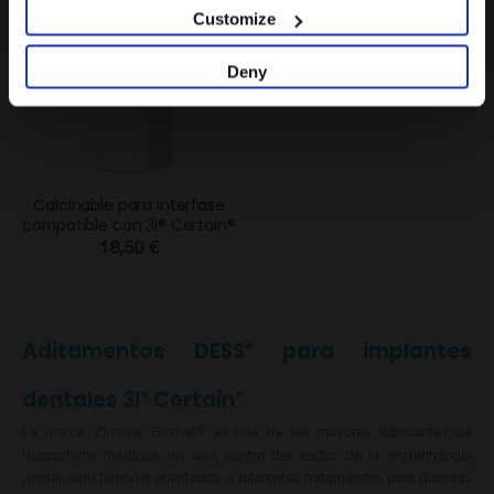
Customize
Deny
Calcinable para interfase
compatible con 3i® Certain®
18,50 €
Aditamentos DESS
para implantes
®
dentales 3I
Certain
®
®
La marca Zimmer Biomet
es una de las mayores fabricantes de
®
dispositivos médicos, no solo dentro del sector de la implantología
dental, sino también orientados a diferentes tratamientos para distintas