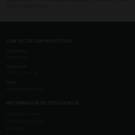
competitivos y de la más alta calidad
, ¡visita ahora la tienda
online de DESS
Dental!
®
CONTACTA CON NOSOTROS
TELEFONO:
900 828 009
WHATSAPP:
+34 617 05 43 36
EMAIL:
info@dessdental.com
INFORMACIÓN DE DESS DENTAL
Política de cookies
Política de privacidad
Aviso legal