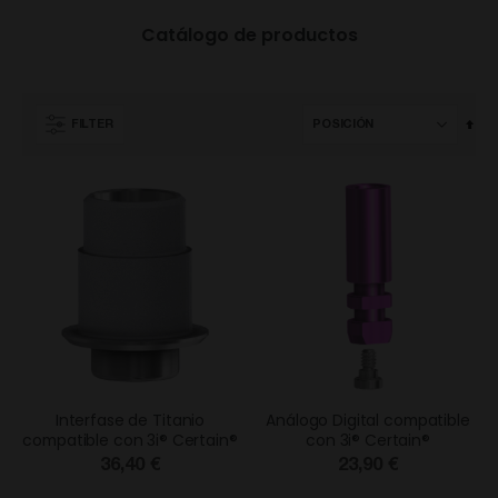
Catálogo de productos
Fija
FILTER
Dir
Des
Interfase de Titanio
Análogo Digital compatible
compatible con 3i® Certain®
con 3i® Certain®
36,40 €
23,90 €