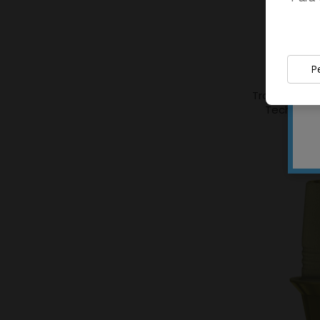
P
Transfer com
Tech Impl
2