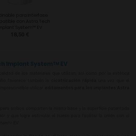
cinable para Interfase
atible con Astra Tech
mplant System™ EV
18,50 €
ch Implant System
EV
TM
lidad de los materiales que utilizan, así como por la estética
eño favorece también la
cicatrización rápida
una vez que el
mprescindible utilizar
aditamentos para los implantes Astra
 pero ambos comparten la misma base y la superficie patentada
r y que logra estimular al hueso para facilitar la unión con el
stem
EV.
TM