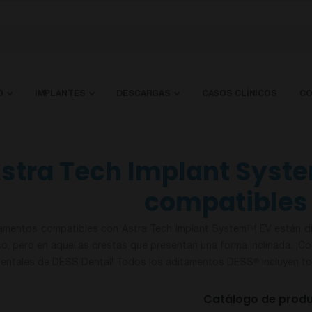
O
IMPLANTES
DESCARGAS
CASOS CLÍNICOS
CO
stra Tech Implant Syst
compatibles 
amentos compatibles con Astra Tech Implant System
EV están di
TM
eso, pero en aquellas crestas que presentan una forma inclinada. ¡C
entales de DESS Dental! Todos los aditamentos DESS
incluyen to
®
Catálogo de prod