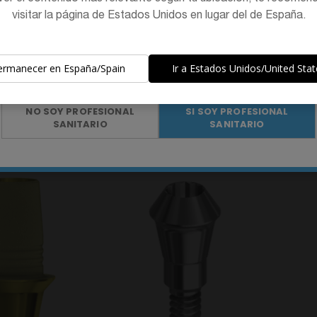
La promoción y venta de los productos ofrecidos a través de
visitar la página de Estados Unidos en lugar del de España.
esta página web se encuentra
destinada exclusivamente a
profesionales del sector sanitario
.
ermanecer en España/Spain
Ir a Estados Unidos/United Stat
¿Eres profesional sanitario?
patible con Astra
Pilar de cicatrización
Calc
ant System™ EV
compatible con Astra Tech
Astra
NO SOY PROFESIONAL
SI SOY PROFESIONAL
Implant System™ EV
SANITARIO
SANITARIO
4,90 €
15,40 €