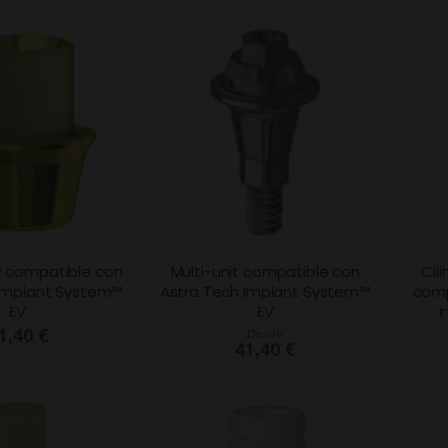
 compatible con
Multi-unit compatible con
Cil
 Implant System™
Astra Tech Implant System™
comp
EV
EV
I
1,40 €
Desde
41,40 €