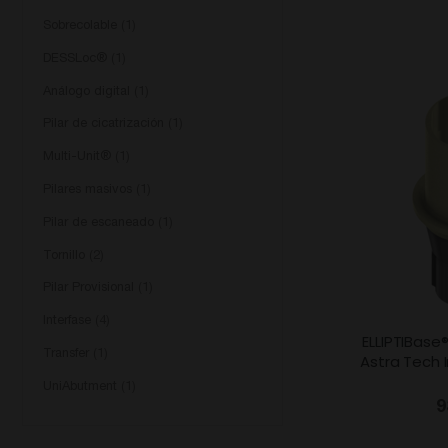
Sobrecolable
1
DESSLoc®
1
Análogo digital
1
Pilar de cicatrización
1
Multi-Unit®
1
Pilares masivos
1
Pilar de escaneado
1
Tornillo
2
Pilar Provisional
1
Interfase
4
ELLIPTIBase
Transfer
1
Astra Tech
UniAbutment
1
9