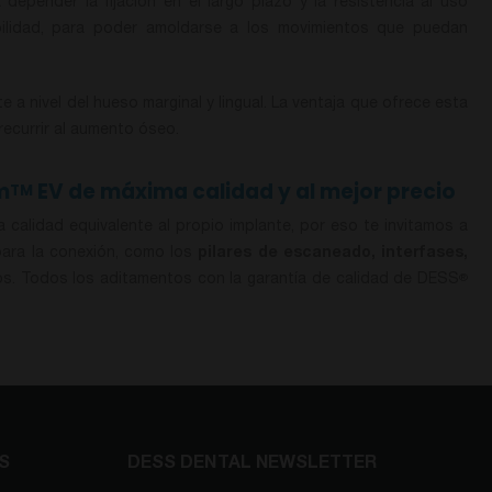
epender la fijación en el largo plazo y la resistencia al uso
xibilidad, para poder amoldarse a los movimientos que puedan
e a nivel del hueso marginal y lingual. La ventaja que ofrece esta
recurrir al aumento óseo.
m
EV de máxima calidad y al mejor precio
TM
calidad equivalente al propio implante, por eso te invitamos a
 para la conexión, como los
pilares de escaneado, interfases,
os. Todos los aditamentos con la garantía de calidad de DESS
®
S
DESS DENTAL NEWSLETTER