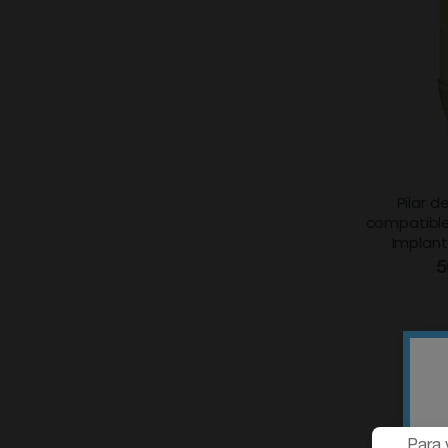
Pilar 
compatible
Implan
5
Para 