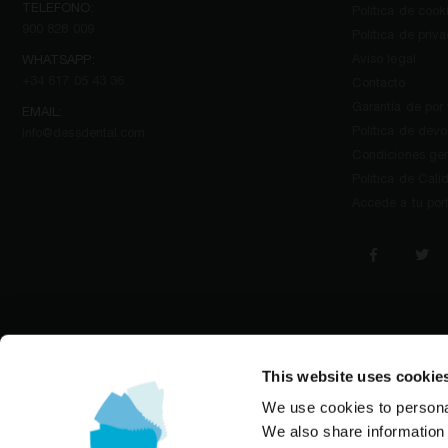
TELEFONO:
Política de cook
900 828 009
Política de priv
Aviso legal
WHATSAPP:
+34 617 05 43 36
Contacto
Garantía de por
EMAIL:
Política de devo
info@dessdental.com
Condiciones gen
Política de Cali
Accede a tu por
This website uses cookie
We use cookies to personal
We also share information 