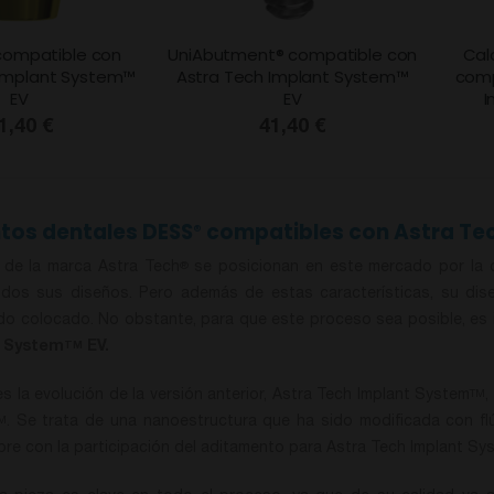
compatible con
UniAbutment® compatible con
Cal
 Implant System™
Astra Tech Implant System™
comp
EV
EV
I
1,40 €
41,40 €
tos dentales DESS
compatibles con Astra Te
®
 de la marca Astra Tech
se posicionan en este mercado por la ca
®
dos sus diseños. Pero además de estas características, su dis
do colocado. No obstante, para que este proceso sea posible, es i
t System
EV.
TM
s la evolución de la versión anterior, Astra Tech Implant System
,
TM
. Se trata de una nanoestructura que ha sido modificada con flúo
M
pre con la participación del aditamento para Astra Tech Implant Sy