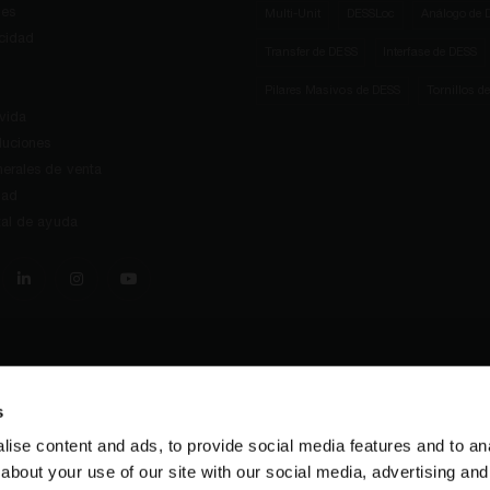
ies
Multi-Unit
DESSLoc
Análogo de 
acidad
Transfer de DESS
Interfase de DESS
Pilares Masivos de DESS
Tornillos d
 vida
luciones
erales de venta
dad
tal de ayuda
s
ise content and ads, to provide social media features and to anal
about your use of our site with our social media, advertising and