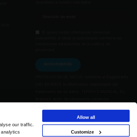
Suscríbete a nuestra newsletter
DESS
e DESS
SÍ quiero recibir información comercial
(newsletter) al email proporcionado conforme las
condiciones establecidas en la política de
privacidad.
SUSCRIBIRSE
PROTECCIÓN DE DATOS: conforme al Reglamento
(UE) 2016/679, le informamos: responsable del
tratamiento de los datos, TERRATS MEDICAL, S.L.;
finalidad: envío de información comercial
(newsletters). Para ejercer sus derechos de acceso,
rectificación, supresión, oposición y otros, así como
Allow all
información adicional y detallada sobre protección
yse our traffic.
de datos, consulte la política de privacidad.
Customize
 analytics