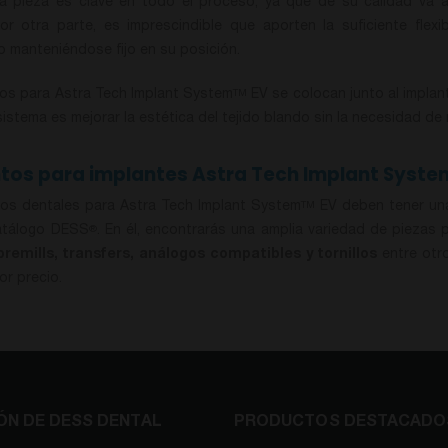
a pieza es clave en todo el proceso, ya que de su calidad va a d
or otra parte, es imprescindible que aporten la suficiente fle
ro manteniéndose fijo en su posición.
os para Astra Tech Implant System
EV se colocan junto al implant
TM
sistema es mejorar la estética del tejido blando sin la necesidad de 
os para implantes Astra Tech Implant Syste
os dentales para Astra Tech Implant System
EV deben tener una 
TM
atálogo DESS
. En él, encontrarás una amplia variedad de piezas
®
premills, transfers, análogos compatibles y tornillos
entre otr
or precio.
ÓN DE DESS DENTAL
PRODUCTOS DESTACADO