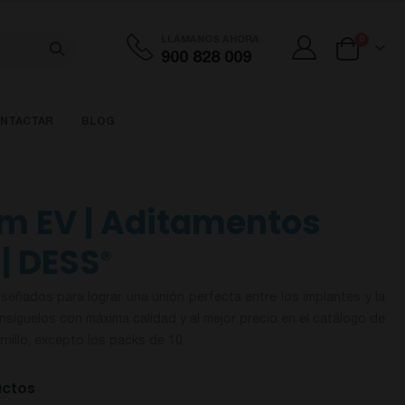
artículos
LLÁMANOS AHORA
0
900 828 009
Cart
NTACTAR
BLOG
em EV | Aditamentos
| DESS
®
señados para lograr una unión perfecta entre los implantes y la
onsíguelos con máxima calidad y al mejor precio en el catálogo de
rnillo, excepto los packs de 10.
uctos