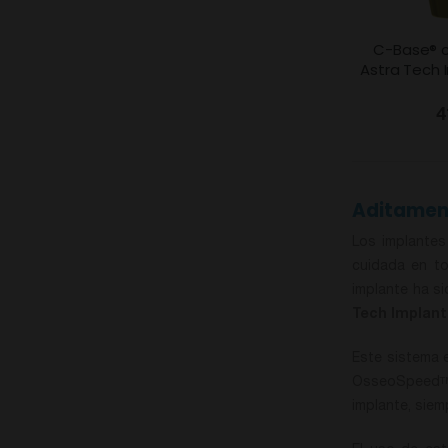
C-Base® 
Astra Tech
4
Aditamen
Los implantes
cuidada en to
implante ha si
Tech Implan
Este sistema e
OsseoSpeed
T
implante, siem