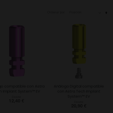
Fija
Ordenar por
Dir
Des
go compatible con Astra
Análogo Digital compatible
h Implant System™ EV
con Astra Tech Implant
System™ EV
Desde
12,40 €
Desde
20,90 €