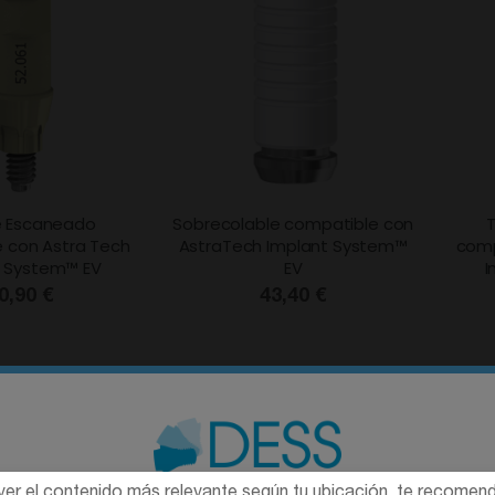
de Escaneado
Sobrecolable compatible con
T
 con Astra Tech
AstraTech Implant System™
comp
t System™ EV
EV
I
0,90 €
43,40 €
ver el contenido más relevante según tu ubicación, te recome