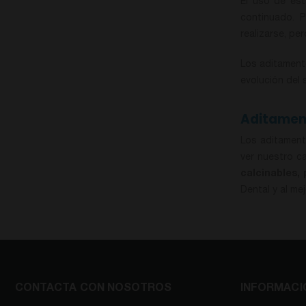
El uso de est
continuado. P
realizarse, pe
Los aditament
evolución del 
Aditament
Los aditament
ver nuestro c
calcinables, 
Dental y al mej
CONTACTA CON NOSOTROS
INFORMACI