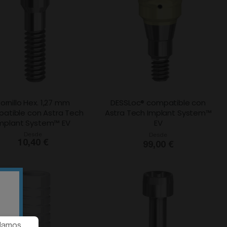
ornillo Hex. 1,27 mm
DESSLoc® compatible con
atible con Astra Tech
Astra Tech Implant System™
mplant System™ EV
EV
Desde
Desde
10,40 €
99,00 €
ndamos