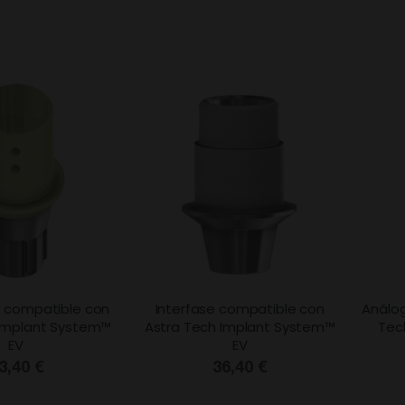
® compatible con
Interfase compatible con
Análo
 Implant System™
Astra Tech Implant System™
Tec
EV
EV
3,40 €
36,40 €