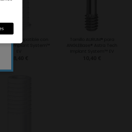
es
inable compatible con
Tornillo AURUM® para
 Tech Implant System™
ANGLEBase® Astra Tech
EV
Implant System™ EV
18,40 €
10,40 €