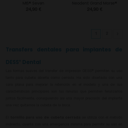
MIS® Seven
Neodent Grand Morse®
24,90 €
24,90 €
Página
Actualmente es
Página
Pági
Sigu
1
2
Transfers dentales para implantes de
DESS
Dental
®
Las formas suaves del transfer de impresión DESS
permiten su uso
®
tanto para cubeta abierta como cerrada. Ha sido diseñado con una
cara plana para mejorar la retención en el modelo y una de sus
características principales son las ranuras que permiten ferulizarlos
juntos fácilmente, consiguiendo así una mayor precisión del implante
una vez quitamos la cubeta de la boca.
El
tornillo para uso de cubeta cerrada
se utiliza con el método
indirecto, cuenta con una emergencia mínima para permitir su uso en