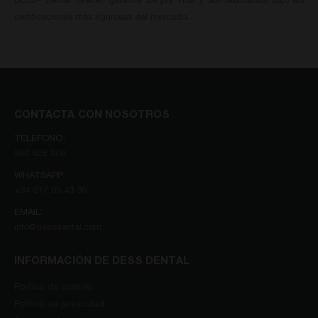
DESS
Dental ofrecen garantía de por vida y son fabricados bajo las
certificaciones más rigurosas del mercado.
CONTACTA CON NOSOTROS
TELEFONO:
900 828 009
WHATSAPP:
+34 617 05 43 36
EMAIL:
info@dessdental.com
INFORMACIÓN DE DESS DENTAL
Política de cookies
Política de privacidad