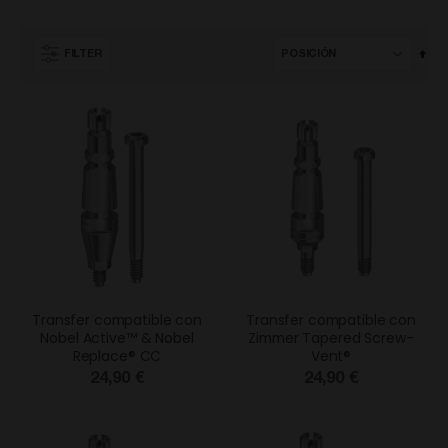
Fija
FILTER
Dir
Des
Transfer compatible con
Transfer compatible con
Nobel Active™ & Nobel
Zimmer Tapered Screw-
Replace® CC
Vent®
24,90 €
24,90 €