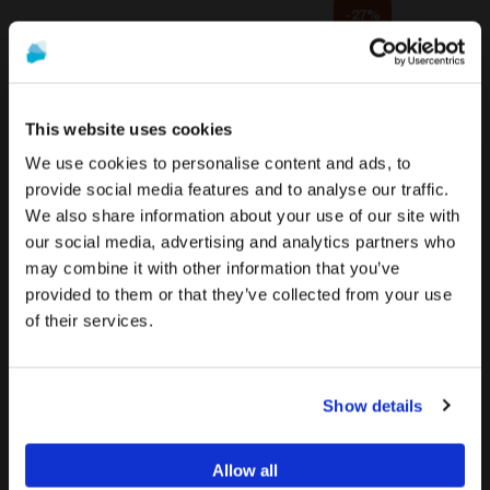
-27%
This website uses cookies
We use cookies to personalise content and ads, to
provide social media features and to analyse our traffic.
We also share information about your use of our site with
La promoción y venta de los productos ofrecidos a través
Para ver el contenido más relevante según tu
our social media, advertising and analytics partners who
de esta página web se encuentra
destinada
ubicación, te recomendamos visitar la página de
may combine it with other information that you’ve
exclusivamente a profesionales del sector
Estados Unidos en lugar del de España.
Transfer compatible con 3I®
Transfer compatible con
provided to them or that they’ve collected from your use
sanitario
.
Osseotite®
Megagen AnyRidge®
of their services.
Permanecer en España/Spain
24,90 €
24,90 €
¿Eres profesional sanitario?
Ir a Estados Unidos/United States
Show details
SI SOY PROFESIONAL SANITARIO
Allow all
NO SOY PROFESIONAL SANITARIO