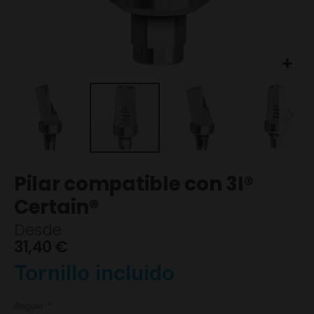
Saltar
Pilar compatible con 3I®
al
comienzo
Certain®
de
Desde
la
galería
31,40 €
de
imágenes
Tornillo incluido
Ángulo