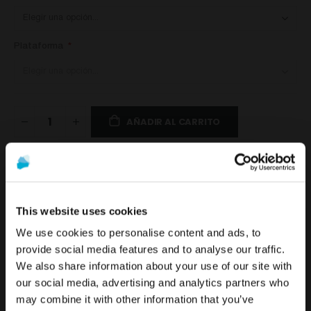
Plataforma
AÑADIR AL CARRITO
DETALLES
This website uses cookies
We use cookies to personalise content and ads, to
provide social media features and to analyse our traffic.
Este producto ha sido fabricado con Titanio Grado V ELI y
We also share information about your use of our site with
La promoción y venta de los productos ofrecidos a través
con recubrimiento SelectGrip
para otorgarle una buena
®
Para ver el contenido más relevante según tu
our social media, advertising and analytics partners who
de esta página web se encuentra
destinada
ubicación, te recomendamos visitar la página de
retención. Es perfectamente compatible con el modelo 3I
®
may combine it with other information that you’ve
exclusivamente a profesionales del sector
Estados Unidos en lugar del de España.
Certain
.
®