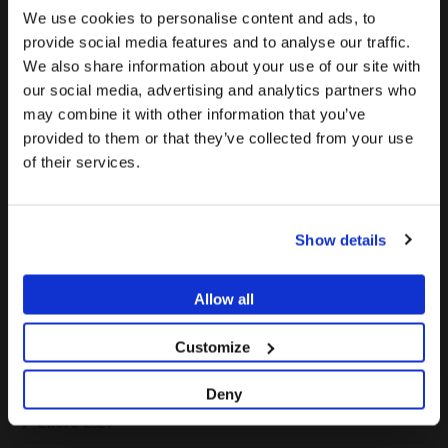
We use cookies to personalise content and ads, to
Febrero 2025
provide social media features and to analyse our traffic.
Enero 2025
We also share information about your use of our site with
La promoción y venta de los productos ofrecidos a través
Para ver el contenido más relevante según tu
our social media, advertising and analytics partners who
de esta página web se encuentra
destinada
Diciembre 2024
ubicación, te recomendamos visitar la página de
may combine it with other information that you’ve
exclusivamente a profesionales del sector
Estados Unidos en lugar del de España.
Noviembre 2024
provided to them or that they’ve collected from your use
sanitario
.
of their services.
Octubre 2024
Permanecer en España/Spain
¿Eres profesional sanitario?
Septiembre 2024
Ir a Estados Unidos/United States
Julio 2024
Show details
SI SOY PROFESIONAL SANITARIO
Junio 2024
Mayo 2024
Allow all
NO SOY PROFESIONAL SANITARIO
Abril 2024
Customize
Marzo 2024
Deny
Febrero 2024
Enero 2024