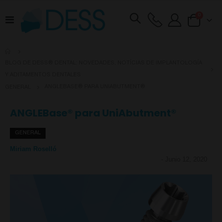
artículos
0
Toggle
Cart
Nav
BLOG DE DESS® DENTAL: NOVEDADES, NOTÍCIAS DE IMPLANTOLOGÍA
Y ADITAMENTOS DENTALES
ANGLEBASE® PARA UNIABUTMENT®
GENERAL
ANGLEBase® para UniAbutment®
GENERAL
Miriam Roselló
-
Junio 12, 2020