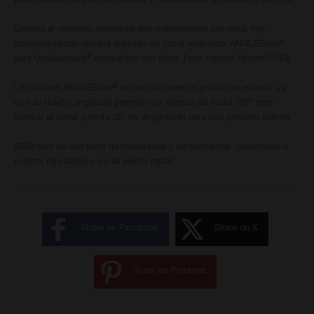
para adaptarnos a las demandas y necesidades de nuestros clientes.
Gracias al contacto constante que mantenemos con ellos, hoy
podemos lanzar nuestra solución de canal angulado, ANGLEBase
,
®
para UniAbutment
compatible con Astra Tech Implant System™ EV.
®
La interfase ANGLEBase
es uno de nuestros productos estrella, ya
®
que su diseño angulado permite una libertad de hasta 360º para
colocar el canal y hasta 25º de angulación para una posición óptima.
2020 será un año lleno de novedades y lanzamientos. ¡Suscríbase a
nuestra newsletter y no se pierda nada!
Share on Facebook
Share on X
Share on Pinterest