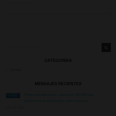
Buscar
Busca
CATEGORÍAS
General
MENSAJES RECIENTES
Pilares transepiteliales: soluciones DESS® para
restauraciones atornilladas sobre implantes
July 29, 2026