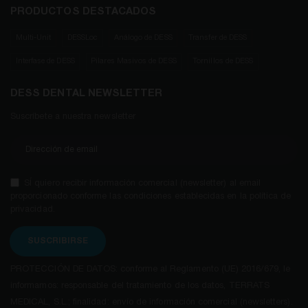
PRODUCTOS DESTACADOS
Multi-Unit
DESSLoc
Análogo de DESS
Transfer de DESS
Interfase de DESS
Pilares Masivos de DESS
Tornillos de DESS
DESS DENTAL NEWSLETTER
Suscríbete a nuestra newsletter
SÍ quiero recibir información comercial (newsletter) al email
proporcionado conforme las condiciones establecidas en la política de
privacidad.
SUSCRIBIRSE
PROTECCIÓN DE DATOS: conforme al Reglamento (UE) 2016/679, le
informamos: responsable del tratamiento de los datos, TERRATS
MEDICAL, S.L.; finalidad: envío de información comercial (newsletters).