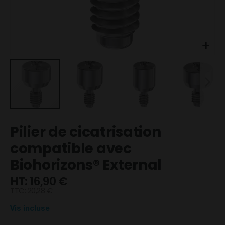
Skip
Pilier de cicatrisation
to
the
compatible avec
beginning
Biohorizons® External
of
the
16,90 €
images
TTC:
20,28 €
gallery
Vis incluse