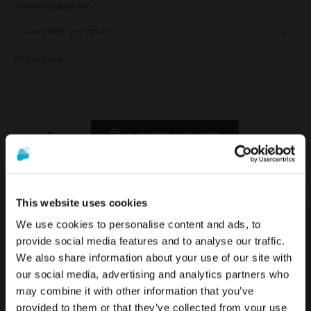
Hauteur gingivale
Plateforme
AJOUTER AU PANIER
This website uses cookies
DETAILS
We use cookies to personalise content and ads, to
provide social media features and to analyse our traffic.
We also share information about your use of our site with
Pour voir le contenu le plus pertinent pour votre
Ce produit a été conçu pour s'adapter parfaitement au modèle de la
La promotion et la vente des produits proposés sur ce site
our social media, advertising and analytics partners who
emplacement, nous recommandons de visiter le site
gamme Biohorizons
. Il est disponible pour différentes hauteurs
®
web sont
réservées exclusivement aux
may combine it with other information that you’ve
de États-Unis plutôt que celui de France.
gingivales. N'hésitez-pas à contacter notre service technique pour
professionnels du secteur de la santé
..
provided to them or that they’ve collected from your use
toute inpourmation complémentaire.