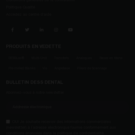
Conditions generales de la contratation
Politique Qualité
Accédez au centre d’aide
PRODUITS EN VEDETTE
DESSLoc®
Multi-Unit
Transferts
Analogues
Bases en titane
Pre-milled Blanks
Vis
Anglebase
Piliers de Scannage
BULLETIN DESS DENTAL
Abonnez-vous à notre newsletter
OUI Je souhaite recevoir des informations commerciales
(newsletter) à l´adresse électronique fournie conformément aux
conditions énoncées dans la politique de confidentialité.