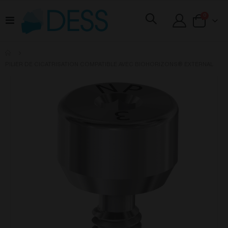
articles
0
Basculer
Cart
la
navigation
PILIER DE CICATRISATION COMPATIBLE AVEC BIOHORIZONS® EXTERNAL
Skip
to
the
end
of
the
images
gallery