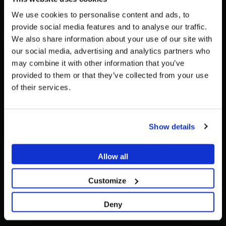
+34 93 719 8995
We use cookies to personalise content and ads, to
WHATSAPP:
provide social media features and to analyse our traffic.
+34 617 05 43 36
We also share information about your use of our site with
EMAIL:
Pour voir le contenu le plus pertinent pour votre
La promotion et la vente des produits proposés sur ce site
our social media, advertising and analytics partners who
info@dessdental.com
emplacement, nous recommandons de visiter le site
web sont
réservées exclusivement aux
may combine it with other information that you’ve
de États-Unis plutôt que celui de France.
professionnels du secteur de la santé
..
provided to them or that they’ve collected from your use
INFORMATION DESS DENTAL
of their services.
Rester sur France
Êtes-vous un professionnel de santé ?
Politique de cookies
Politique de confidentialité
Aller vers États-Unis/United States
Contact
Show details
SI JE SUIS PROFESSIONNEL DE SANTÉ
Garantie à vie DESS
Politique de retour
JE NE SUIS PAS UN PROFESSIONNEL DE SANTÉ
Allow all
Conditions generales de la contratation
Politique Qualité
Customize
Accédez au centre d’aide
Deny