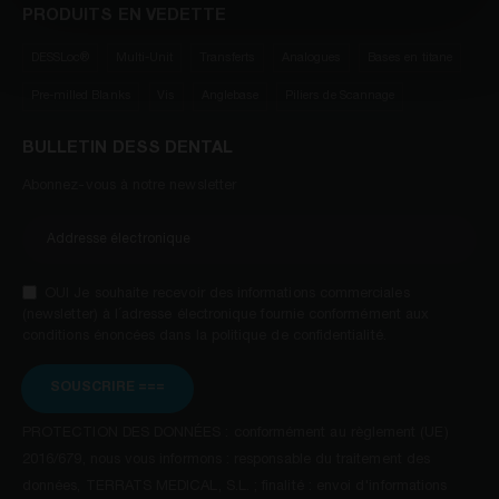
PRODUITS EN VEDETTE
DESSLoc®
Multi-Unit
Transferts
Analogues
Bases en titane
Pre-milled Blanks
Vis
Anglebase
Piliers de Scannage
BULLETIN DESS DENTAL
Abonnez-vous à notre newsletter
OUI Je souhaite recevoir des informations commerciales
(newsletter) à l´adresse électronique fournie conformément aux
conditions énoncées dans la politique de confidentialité.
SOUSCRIRE ===
PROTECTION DES DONNÉES : conformément au règlement (UE)
2016/679, nous vous informons : responsable du traitement des
données, TERRATS MEDICAL, S.L. ; finalité : envoi d'informations