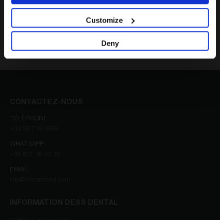
Customize
Ce produit a été conçu pour être compatible à 100% avec
Deny
ce modèle. Il peut être acheté pour une plateforme
rotationnelle ou anti rotationnelle.
CONTACTEZ-NOUS
TÉLÉPHONE:
+34 93 719 8995
WHATSAPP:
+34 617 05 43 36
EMAIL:
info@dessdental.com
INFORMATION DESS DENTAL