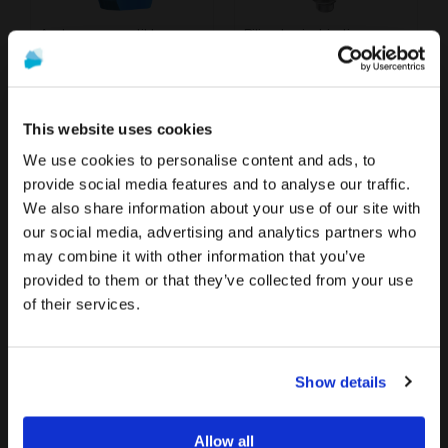
Analogue compatible avec 3i® Certain®Implant conique BLT DESS®
Pilier de cicatrisation compatible avec 3I® Certain®Vis de couverture pour implant conique BLT
À partir de
16,90 €
13,40 €
This website uses cookies
We use cookies to personalise content and ads, to
provide social media features and to analyse our traffic.
We also share information about your use of our site with
Pour voir le contenu le plus pertinent pour votre
La promotion et la vente des produits proposés sur ce site
our social media, advertising and analytics partners who
emplacement, nous recommandons de visiter le site
web sont
réservées exclusivement aux
may combine it with other information that you’ve
de États-Unis plutôt que celui de France.
professionnels du secteur de la santé
..
provided to them or that they’ve collected from your use
of their services.
Rester sur France
Êtes-vous un professionnel de santé ?
Pilier provisoire compatible avec 3i® Certain®
Vis Hex. 1,20 mm compatible avec 3i® Certain®
À partir de
34,40 €
Aller vers États-Unis/United States
11,40 €
Show details
SI JE SUIS PROFESSIONNEL DE SANTÉ
JE NE SUIS PAS UN PROFESSIONNEL DE SANTÉ
Allow all
DETAILS