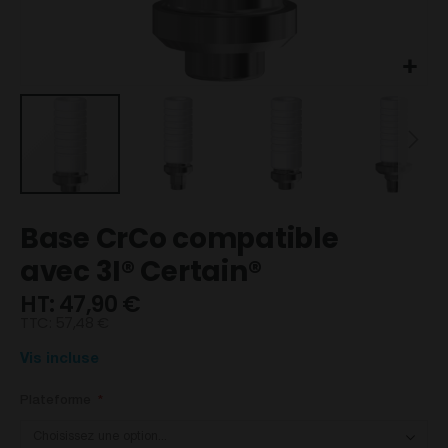
Skip
Base CrCo compatible
to
the
avec 3I® Certain®
beginning
47,90 €
of
the
TTC:
57,48 €
images
gallery
Vis incluse
Plateforme