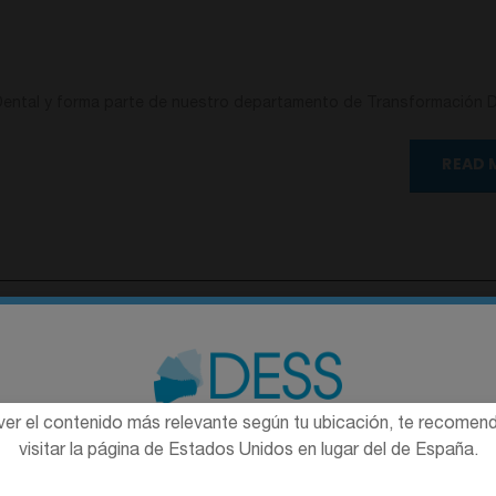
ental y forma parte de nuestro departamento de Transformación Di
READ 
ver el contenido más relevante según tu ubicación, te recome
La promoción y venta de los productos ofrecidos a través de
visitar la página de Estados Unidos en lugar del de España.
esta página web se encuentra
destinada exclusivamente a
profesionales del sector sanitario
.