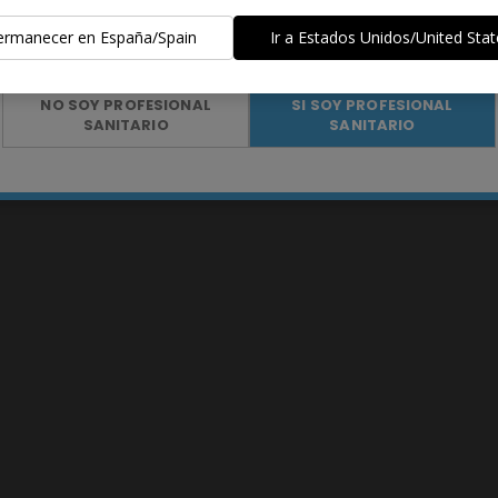
ermanecer en España/Spain
Ir a Estados Unidos/United Stat
¿Eres profesional sanitario?
NO SOY PROFESIONAL
SI SOY PROFESIONAL
SANITARIO
SANITARIO