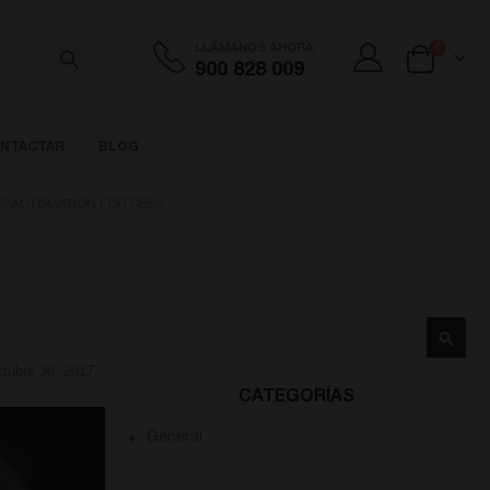
artículos
LLÁMANOS AHORA
0
900 828 009
Cart
NTACTAR
BLOG
 AUTOMATION FOR DESS
Buscar
Busca
tubre 30, 2017
CATEGORÍAS
General