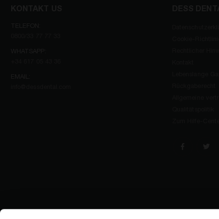
KONTAKT US
DESS DENT
TELEFON:
Datenschutzerkl
0800/33 77 77 33
Cookie-Richtlini
Rechtlicher Hin
WHATSAPP:
+34 617 05 43 36
Kontakt
Lebenslange Gar
EMAIL:
Rückgaberecht
info@dessdental.com
Allgemeine ver
Qualitätspolitik
Zum Hilfe-Cente