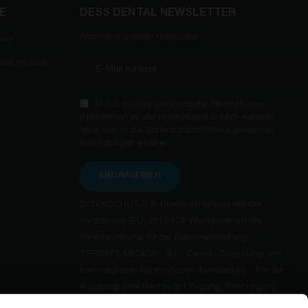
E
DESS DENTAL NEWSLETTER
Abonniere unseren Newsletter
sten
räste Rohlinge
JA Ich möchte kommerzielle Informationen
(Newsletter) an die angegebene E-Mail-Adresse
unter den in der Datenschutzrichtlinie genannten
Bedingungen erhalten.
ABONNIEREN
DATENSCHUTZ: In Übereinstimmung mit der
Verordnung (EU) 2016/679 informieren wir Sie:
Verantwortlicher für die Datenverarbeitung,
TERRATS MEDICAL, S.L.; Zweck: Zusendung von
kommerziellen Informationen (Newsletter). Für die
Ausübung Ihrer Rechte auf Zugang, Berichtigung,
Löschung, Widerspruch und andere, sowie