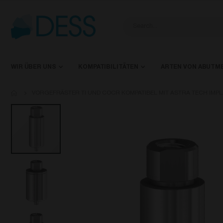
WIR ÜBER UNS
KOMPATIBILITÄTEN
ARTEN VON ABUTM
VORGEFRÄSTER TI UND COCR KOMPATIBEL MIT ASTRA TECH IMP
Zum
Ende
der
Bildgalerie
springen