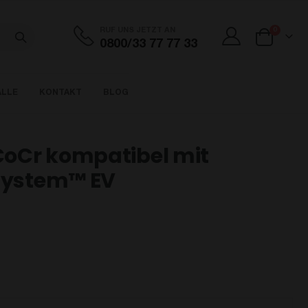
Artikel
RUF UNS JETZT AN
0
0800/33 77 77 33
Cart
ÄLLE
KONTAKT
BLOG
 CoCr kompatibel mit
 System™ EV