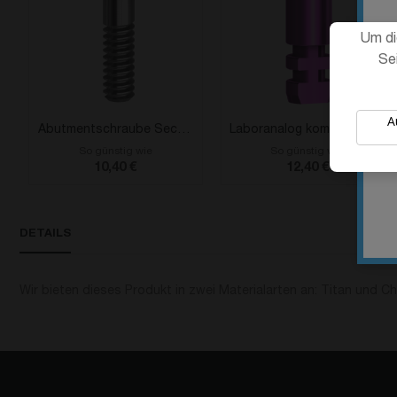
Um di
Se
A
Abutmentschraube Sechskant 1,27 mm kompatibel mit Astra Tech Implant System™ EV
Laboranalog kompatibel mit Astra Tech Implant System™ EV
So günstig wie
So günstig wie
10,40 €
12,40 €
DETAILS
Wir bieten dieses Produkt in zwei Materialarten an: Titan und C