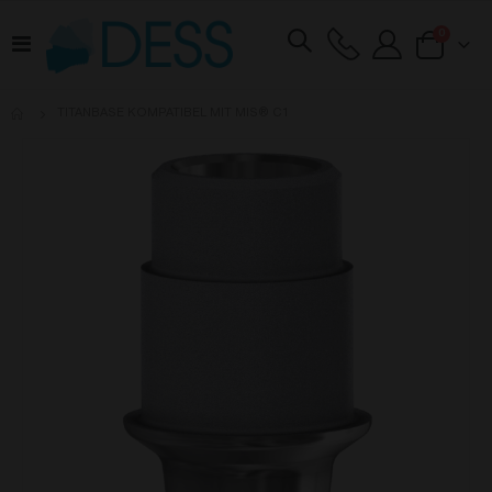
Artikel
0
Navigation
Cart
umschalten
TITANBASE KOMPATIBEL MIT MIS® C1
Zum
Ende
der
Bildgalerie
springen