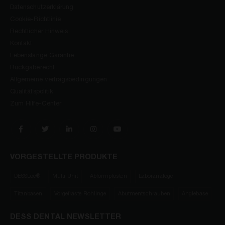
Datenschutzerklärung
Cookie-Richtlinie
Rechtlicher Hinweis
Kontakt
Lebenslange Garantie
Rückgaberecht
Allgemeine vertragsbedingungen
Qualitätspolitik
Zum Hilfe-Center
VORGESTELLTE PRODUKTE
DESSLoc®
Multi-Unit
Abformpfosten
Laboranaloge
Titanbasen
Vorgefräste Rohlinge
Abutmentschrauben
Anglebase
DESS DENTAL NEWSLETTER