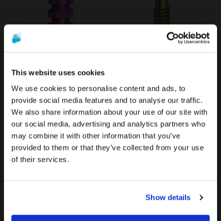
Laboranalog kompatibel mit MIS® C1
Abutmentschraube Sechskant 1,27 mm kompatibel mit MIS® C1
So günstig wie
So günstig wie
12,40 €
10,40 €
This website uses cookies
We use cookies to personalise content and ads, to
provide social media features and to analyse our traffic.
We also share information about your use of our site with
Die Werbung und der Verkauf der auf dieser Website
Um die relevantesten Inhalte für Ihren Standort zu
our social media, advertising and analytics partners who
angebotenen Produkte
richten sich ausschließlich an
sehen, empfehlen wir, die Seite von Vereinigte
may combine it with other information that you’ve
Fachleute aus dem Gesundheitswesen
.
Staaten statt der von Deutschland zu besuchen.
provided to them or that they’ve collected from your use
Sind Sie medizinisches Fachpersonal?
of their services.
Auf Deutschland/Germany bleiben
Zu Vereinigte Staaten/United States wechseln
Schraubendreher HEX.
Kunststoffzylinder für Ti-Basen kompatibel mit MIS® C1
WENN ICH IM GESUNDHEITSWESEN TÄTIG
Show details
BIN
25,90 €
18,50 €