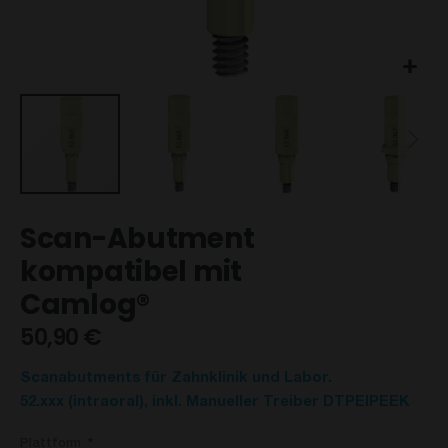
Zum
Scan-Abutment
Anfang
der
kompatibel mit
Bildgalerie
Camlog®
springen
50,90 €
Scanabutments für Zahnklinik und Labor.
52.xxx (intraoral), inkl. Manueller Treiber DTPEIPEEK
Plattform