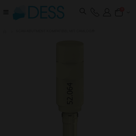
Artikel
0
Navigation
Cart
umschalten
SCAN-ABUTMENT KOMPATIBEL MIT CAMLOG®
Zum
Ende
der
Bildgalerie
springen