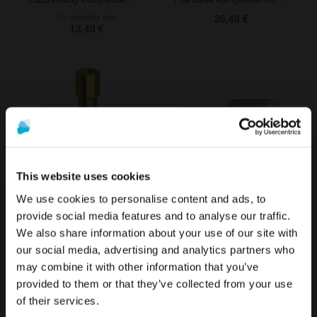
Laboranalog kompatibel mit Camlog®
Titanbase kompatibel mit Camlog®
So günstig wie
36,40 €
13,40 €
This website uses cookies
We use cookies to personalise content and ads, to
Abutmentschraube Sechskant 1,27 mm kompatibel mit Camlog®
Scan-Abutment-Extender
provide social media features and to analyse our traffic.
So günstig wie
20,90 €
We also share information about your use of our site with
Die Werbung und der Verkauf der auf dieser Website
10,40 €
Um die relevantesten Inhalte für Ihren Standort zu
our social media, advertising and analytics partners who
angebotenen Produkte
richten sich ausschließlich an
sehen, empfehlen wir, die Seite von Vereinigte
may combine it with other information that you’ve
Fachleute aus dem Gesundheitswesen
.
Staaten statt der von Deutschland zu besuchen.
provided to them or that they’ve collected from your use
DETAILS
Sind Sie medizinisches Fachpersonal?
of their services.
Auf Deutschland/Germany bleiben