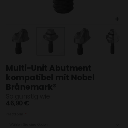
Zum
Multi-Unit Abutment
Anfang
der
kompatibel mit Nobel
Bildgalerie
Brånemark®
springen
So günstig wie
46,90 €
Plattform