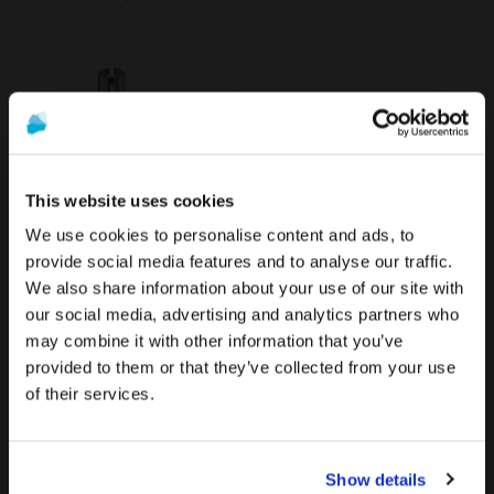
This website uses cookies
We use cookies to personalise content and ads, to
provide social media features and to analyse our traffic.
Abformpfosten kompatibel mit Multi-Unit
We also share information about your use of our site with
Die Werbung und der Verkauf der auf dieser Website
Um die relevantesten Inhalte für Ihren Standort zu
24,90 €
our social media, advertising and analytics partners who
angebotenen Produkte
richten sich ausschließlich an
sehen, empfehlen wir, die Seite von Vereinigte
may combine it with other information that you’ve
Fachleute aus dem Gesundheitswesen
.
Staaten statt der von Deutschland zu besuchen.
provided to them or that they’ve collected from your use
DETAILS
Sind Sie medizinisches Fachpersonal?
of their services.
Auf Deutschland/Germany bleiben
Zu Vereinigte Staaten/United States wechseln
DESS® Multi-Unit steht für Qualität, Vielseitigkeit &
WENN ICH IM GESUNDHEITSWESEN TÄTIG
Show details
Innovation
BIN