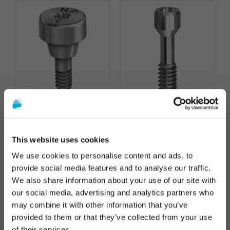
Gingivaformer kompatibel mit NobelActive™ & NobelReplace® CC
Abutmentschraube UG kompatibel mit Nobel Active® & Replace® CC
So günstig wie
15,40 €
10,40 €
This website uses cookies
We use cookies to personalise content and ads, to
provide social media features and to analyse our traffic.
We also share information about your use of our site with
Die Werbung und der Verkauf der auf dieser Website
our social media, advertising and analytics partners who
angebotenen Produkte
richten sich ausschließlich an
may combine it with other information that you’ve
Fachleute aus dem Gesundheitswesen
.
provided to them or that they’ve collected from your use
Sind Sie medizinisches Fachpersonal?
of their services.