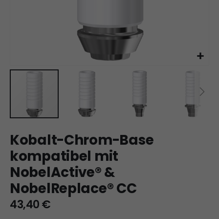
Zum
Kobalt-Chrom-Base
Anfang
der
kompatibel mit
Bildgalerie
NobelActive® &
springen
NobelReplace® CC
43,40 €