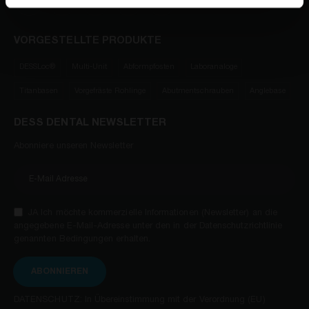
VORGESTELLTE PRODUKTE
DESSLoc®
Multi-Unit
Abformpfosten
Laboranaloge
Titanbasen
Vorgefräste Rohlinge
Abutmentschrauben
Anglebase
DESS DENTAL NEWSLETTER
Abonniere unseren Newsletter
JA Ich möchte kommerzielle Informationen (Newsletter) an die
angegebene E-Mail-Adresse unter den in der Datenschutzrichtlinie
genannten Bedingungen erhalten.
ABONNIEREN
DATENSCHUTZ: In Übereinstimmung mit der Verordnung (EU)