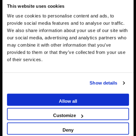
TELEFON:
This website uses cookies
0800/33 77 77 33
We use cookies to personalise content and ads, to
WHATSAPP:
provide social media features and to analyse our traffic.
+34 617 05 43 36
We also share information about your use of our site with
Die Werbung und der Verkauf der auf dieser Website
EMAIL:
Um die relevantesten Inhalte für Ihren Standort zu
our social media, advertising and analytics partners who
angebotenen Produkte
richten sich ausschließlich an
info@dessdental.com
sehen, empfehlen wir, die Seite von Vereinigte
may combine it with other information that you’ve
Fachleute aus dem Gesundheitswesen
.
Staaten statt der von Deutschland zu besuchen.
provided to them or that they’ve collected from your use
DESS DENTAL INFORMATIONEN
Sind Sie medizinisches Fachpersonal?
of their services.
Auf Deutschland/Germany bleiben
Datenschutzerklärung
Cookie-Richtlinie
Zu Vereinigte Staaten/United States wechseln
Rechtlicher Hinweis
WENN ICH IM GESUNDHEITSWESEN TÄTIG
Show details
BIN
Kontakt
Lebenslange Garantie
Rückgaberecht
Allow all
ICH BIN KEIN MEDIZINISCHER FACHKRAFT
Allgemeine vertragsbedingungen
Customize
Qualitätspolitik
Zum Hilfe-Center
Deny