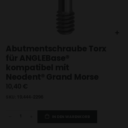
Zum
Abutmentschraube Torx
Anfang
der
für ANGLEBase®
Bildgalerie
kompatibel mit
springen
Neodent® Grand Morse
10,40 €
19.444-2296
SKU
IN DEN WARENKORB