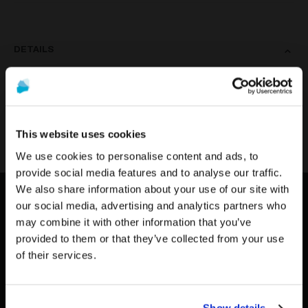
DETAILS
Diese Schraube ist aus Titan Grad V ELI gefertigt. Es wurde
entwickelt, um 100% kompatibel mit dem Neodent
Grand Morse
®
Modell zu sein. Sie können zwischen zwei Plattformen wählen. Wie
This website uses cookies
alle unsere Produkte hat auch diese Schraube eine lebenslange
We use cookies to personalise content and ads, to
Garantie.
provide social media features and to analyse our traffic.
We also share information about your use of our site with
Die Werbung und der Verkauf der auf dieser Website
Um die relevantesten Inhalte für Ihren Standort zu
our social media, advertising and analytics partners who
angebotenen Produkte
richten sich ausschließlich an
sehen, empfehlen wir, die Seite von Vereinigte
KONTAKT US
may combine it with other information that you’ve
Fachleute aus dem Gesundheitswesen
.
Staaten statt der von Deutschland zu besuchen.
provided to them or that they’ve collected from your use
TELEFON:
Sind Sie medizinisches Fachpersonal?
of their services.
0800/33 77 77 33
Auf Deutschland/Germany bleiben
WHATSAPP:
+34 617 05 43 36
Zu Vereinigte Staaten/United States wechseln
WENN ICH IM GESUNDHEITSWESEN TÄTIG