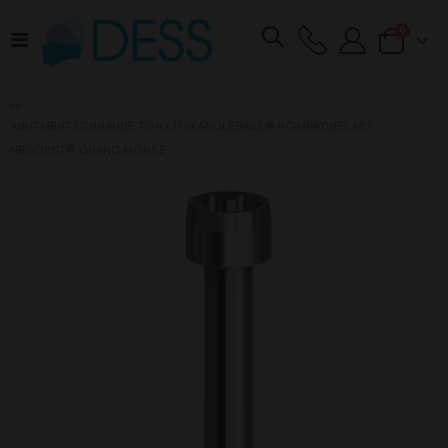
Artikel
0
Navigation
Cart
umschalten
ABUTMENTSCHRAUBE TORX FÜR ANGLEBASE® KOMPATIBEL MIT
NEODENT® GRAND MORSE
Zum
Ende
der
Bildgalerie
springen