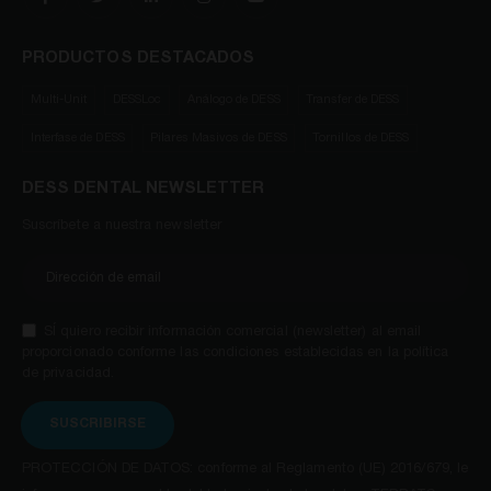
PRODUCTOS DESTACADOS
Multi-Unit
DESSLoc
Análogo de DESS
Transfer de DESS
Interfase de DESS
Pilares Masivos de DESS
Tornillos de DESS
DESS DENTAL NEWSLETTER
Suscríbete a nuestra newsletter
SÍ quiero recibir información comercial (newsletter) al email
proporcionado conforme las condiciones establecidas en la política
de privacidad.
SUSCRIBIRSE
PROTECCIÓN DE DATOS: conforme al Reglamento (UE) 2016/679, le