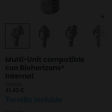
Saltar
Multi-Unit compatible
al
comienzo
con Biohorizons®
de
Internal
la
galería
Desde
de
41,40 €
imágenes
Tornillo incluido
Plataforma