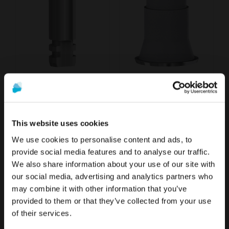
Análogo compatible con Multi-Unit
Interfase de titanio compatible con Multi-Unit
Desde
Desde
12,40 €
36,40 €
This website uses cookies
We use cookies to personalise content and ads, to
provide social media features and to analyse our traffic.
We also share information about your use of our site with
La promoción y venta de los productos ofrecidos a través
Para ver el contenido más relevante según tu
our social media, advertising and analytics partners who
de esta página web se encuentra
destinada
ubicación, te recomendamos visitar la página de
may combine it with other information that you’ve
exclusivamente a profesionales del sector
Estados Unidos en lugar del de España.
provided to them or that they’ve collected from your use
sanitario
.
of their services.
Permanecer en España/Spain
¿Eres profesional sanitario?