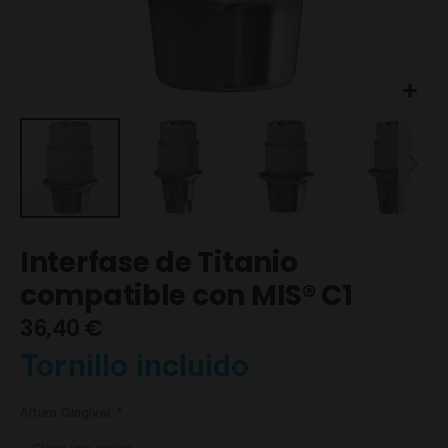
Saltar
Interfase de Titanio
al
comienzo
compatible con MIS® C1
de
36,40 €
la
galería
de
Tornillo incluido
imágenes
Altura Gingival