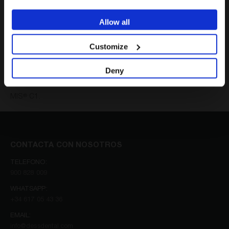
Allow all
NO SOY PROFESIONAL SANITARIO
DETALLES
Customize
Deny
Este producto está disponible con plataforma rotatoria y
antirrotatoria. Garantizado el 100% de compatibilidad con
MIS
C1.
®
CONTACTA CON NOSOTROS
TELEFONO:
900 828 009
WHATSAPP:
+34 617 05 43 36
EMAIL:
info@dessdental.com