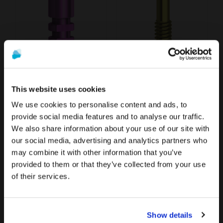
Análogo compatible con MIS® C1
Tornillo Hex. 1,27 mm compatible con MIS® C1
Desde
Desde
12,40 €
10,40 €
This website uses cookies
We use cookies to personalise content and ads, to
provide social media features and to analyse our traffic.
We also share information about your use of our site with
La promoción y venta de los productos ofrecidos a través
Para ver el contenido más relevante según tu
our social media, advertising and analytics partners who
de esta página web se encuentra
destinada
ubicación, te recomendamos visitar la página de
may combine it with other information that you’ve
exclusivamente a profesionales del sector
Estados Unidos en lugar del de España.
provided to them or that they’ve collected from your use
sanitario
.
of their services.
Permanecer en España/Spain
¿Eres profesional sanitario?
Ir a Estados Unidos/United States
Punta Hexagonal para destornilladores dentales
Calcinable para Interfase compatible con MIS® C1
Show details
25,90 €
SI SOY PROFESIONAL SANITARIO
18,50 €