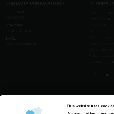
CONTACTA CON NOSOTROS
INFORMACI
TELEFONO:
Política de cook
900 828 009
Política de priv
Aviso legal
WHATSAPP:
+34 617 05 43 36
Contacto
Garantía de por
EMAIL:
Política de devo
info@dessdental.com
Condiciones gen
Política de Cali
Accede a tu por
This website uses cookie
We use cookies to personal