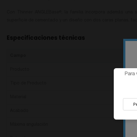
Con Thinner ANGLEBase
, la familia incorpora además una 
®
superficie de cementado y un diseño con dos caras planas, faci
Especificaciones técnicas
Campo
Producto
Para 
Tipo de Producto
Material
P
Acabado
Máxima angulación