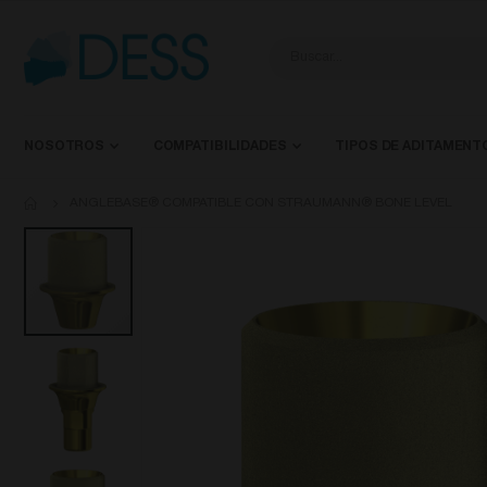
NOSOTROS
COMPATIBILIDADES
TIPOS DE ADITAMENT
ANGLEBASE® COMPATIBLE CON STRAUMANN® BONE LEVEL
Saltar
al
final
de
la
galería
de
imágenes