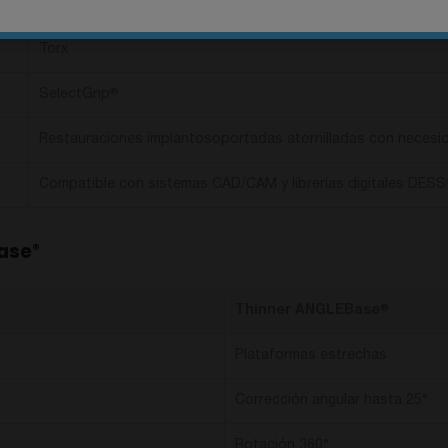
360°
Torx
SelectGrip
®
Restauraciones implantosoportadas atornilladas con necesida
Compatible con sistemas CAD/CAM y librerías digitales DESS
ase
®
Thinner ANGLEBase
®
Plataformas estrechas
Corrección angular hasta 25°
Rotación 360°