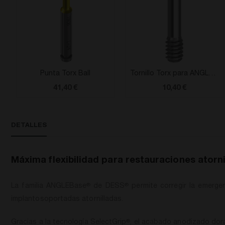
imágenes
Punta Torx Ball
Tornillo Torx para ANGLEBase® & ELLIPTIBase® compatible con Straumann® Bone Level
41,40 €
10,40 €
DETALLES
Máxima flexibilidad para restauraciones atorni
La familia ANGLEBase
de DESS
permite corregir la emergen
®
®
implantosoportadas atornilladas.
Gracias a la tecnología SelectGrip
, el acabado anodizado dorad
®