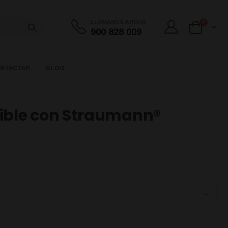
artículos
LLÁMANOS AHORA
0
900 828 009
Cart
NTACTAR
BLOG
ble con Straumann®