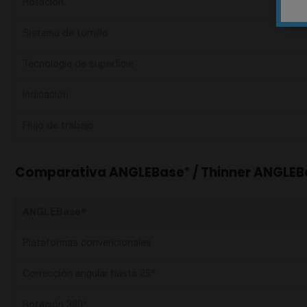
Rotación
Sistema de tornillo
Tecnología de superficie
Indicación
Flujo de trabajo
Comparativa ANGLEBase
/ Thinner ANGLEB
®
ANGLEBase
®
Plataformas convencionales
Corrección angular hasta 25°
Rotación 360°