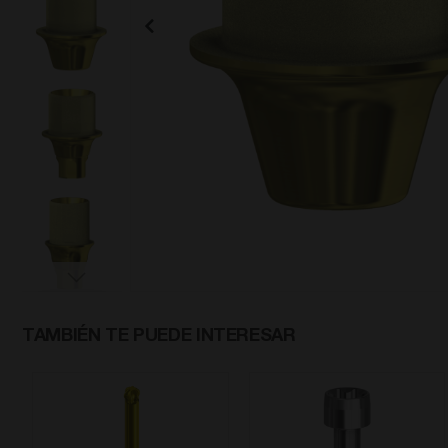
Saltar
al
TAMBIÉN TE PUEDE INTERESAR
comienzo
de
la
galería
de