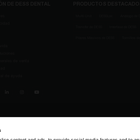
ÓN DE DESS DENTAL
PRODUCTOS DESTACADO
ies
Multi-Unit
DESSLoc
Análogo de 
acidad
Transfer de DESS
Interfase de DESS
Pilares Masivos de DESS
Tornillos d
 vida
luciones
erales de venta
dad
tal de ayuda
s
ise content and ads, to provide social media features and to anal