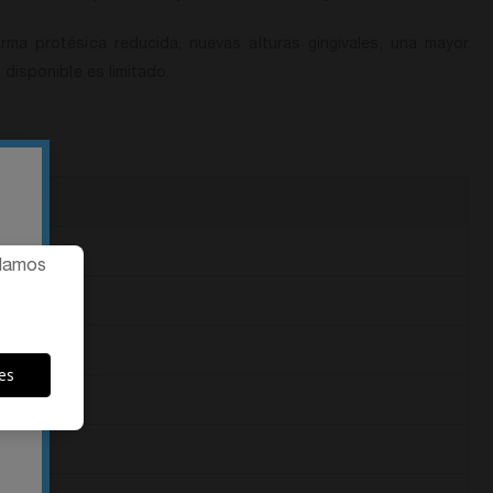
rma protésica reducida, nuevas alturas gingivales, una mayor
disponible es limitado.
ndamos
es