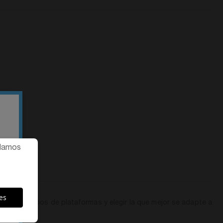
ndamos
es
erentes tipos de plataformas y elegir la que mejor se adapte a