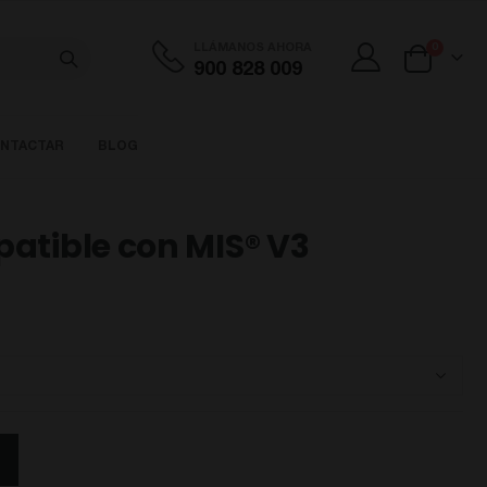
artículos
LLÁMANOS AHORA
0
900 828 009
Cart
NTACTAR
BLOG
atible con MIS® V3