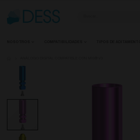
NOSOTROS
COMPATIBILIDADES
TIPOS DE ADITAMENT
ANÁLOGO DIGITAL COMPATIBLE CON MIS® V3
Saltar
al
final
de
la
galería
de
imágenes