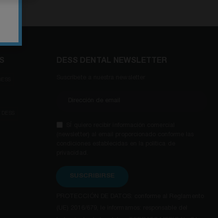
S
DESS DENTAL NEWSLETTER
Suscríbete a nuestra newsletter
DESS
e DESS
SÍ quiero recibir información comercial
(newsletter) al email proporcionado conforme las
condiciones establecidas en la política de
privacidad.
SUSCRIBIRSE
PROTECCIÓN DE DATOS: conforme al Reglamento
(UE) 2016/679, le informamos: responsable del