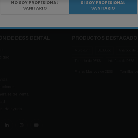
NO SOY PROFESIONAL
SI SOY PROFESIONAL
SANITARIO
SANITARIO
ÓN DE DESS DENTAL
PRODUCTOS DESTACADO
ies
Multi-Unit
DESSLoc
Análogo de 
acidad
Transfer de DESS
Interfase de DESS
Pilares Masivos de DESS
Tornillos d
 vida
luciones
erales de venta
dad
tal de ayuda