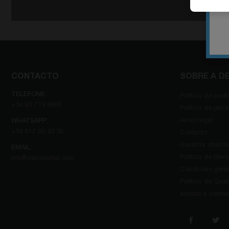
CONTACTO
SOBRE A D
TELEFONE:
Política de cook
+34 93 719 8995
Política de priv
Aviso legal
WHATSAPP:
+34 617 05 43 36
Contacto
Garantia vitalíci
EMAIL:
Política de Dev
info@dessdental.com
Condicoes gerai
Política de Qua
Acesse a centra