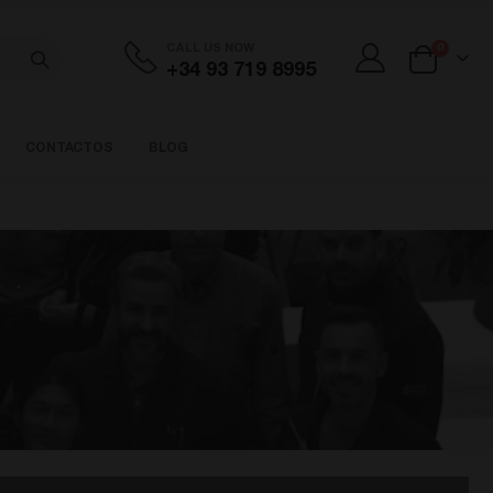
artigos
CALL US NOW
0
+34 93 719 8995
Cart
CONTACTOS
BLOG