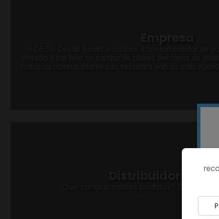
Empresa
A DESS Dental Smart Solutions é um fornecedor de so
missão é ser líder no campo de pilares dentários de qual
todos os nossos pilares são testados sob os mais rigoro
reco
Distribuidores DE
Quer comprar nossos produtos? Encontre o se
P