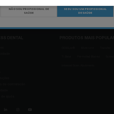
NÃO SOU PROFISSIONAL DE
SE EU SOU UM PROFISSIONAL
SAÚDE
DE SAÚDE
ESS DENTAL
PRODUTOS MAIS POPULA
ies
DESSLoc®
Multi-Unit
Transfer
acidade
Ti Base
Pre-milled Blanks
Screw
Intraoral Scan Abutments
a
oluções
s de contratacão
lidade
l de ajuda