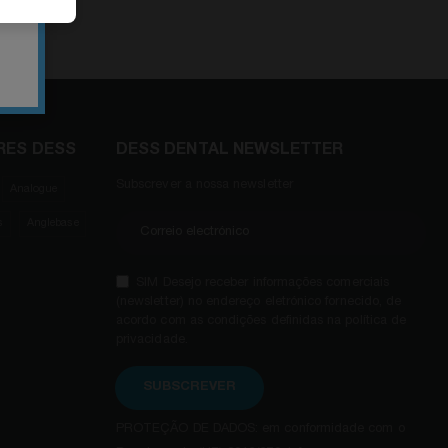
RES DESS
DESS DENTAL NEWSLETTER
Subscrever a nossa newsletter
Analogue
s
Anglebase
SIM Desejo receber informações comerciais
(newsletter) no endereço eletrónico fornecido, de
acordo com as condições definidas na política de
privacidade.
SUBSCREVER
PROTEÇÃO DE DADOS: em conformidade com o