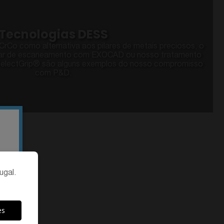
Tecnologias DESS
 CrCo como alternativa aos pilares de metais preciosos, o
ilar de escaneamento com EXOCAD ou nosso tratamento
 SelectGrip® são alguns exemplos do nosso compromisso
com P&D.
ugal.
es