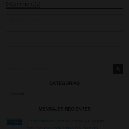
0 Comment(s)
Buscar
Busca
CATEGORÍAS
General
MENSAJES RECIENTES
Pilares transepiteliales: soluciones DESS® para
restauraciones atornilladas sobre implantes