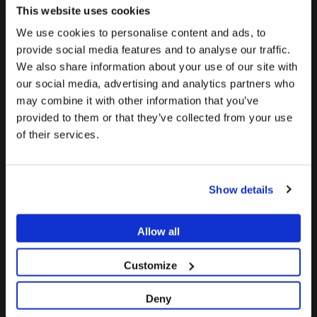
This website uses cookies
•
Tono dorado cálido
We use cookies to personalise content and ads, to
Un tono dorado más cálido resulta estéticamente más
provide social media features and to analyse our traffic.
vistoso si se compara con el color metálico del titanio.
We also share information about your use of our site with
La promoción y venta de los productos ofrecidos a través
Para ver el contenido más relevante según tu
our social media, advertising and analytics partners who
de esta página web se encuentra
destinada
Ventajas de elegir periocoat
ubicación, te recomendamos visitar la página de
may combine it with other information that you’ve
exclusivamente a profesionales del sector
Estados Unidos en lugar del de España.
•
Aumento de la longevidad
provided to them or that they’ve collected from your use
sanitario
.
of their services.
®
periocoat
ayuda a prolongar la vida útil de los
Permanecer en España/Spain
¿Eres profesional sanitario?
implantes dentales gracias a sus propiedades
antimicrobianas y de aumento de la resistencia,
Ir a Estados Unidos/United States
Show details
garantizando que los pacientes puedan disfrutar de sus
SI SOY PROFESIONAL SANITARIO
nuevas sonrisas durante años.
Allow all
•
Reducción de las complicaciones
NO SOY PROFESIONAL SANITARIO
Al prevenir los problemas gingivales derivados de la
Customize
adhesión de placa dental, nuestros pilares dentales
reducen la probabilidad de complicaciones costosas e
Deny
incómodas en el futuro.