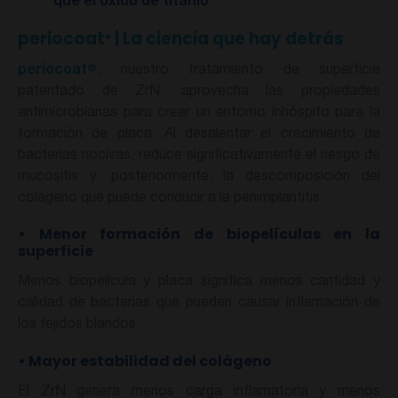
que el óxido de titanio
periocoat
| La ciencia que hay detrás
®
®
periocoat
, nuestro tratamiento de superficie
patentado de ZrN, aprovecha las propiedades
antimicrobianas para crear un entorno inhóspito para la
formación de placa. Al desalentar el crecimiento de
bacterias nocivas, reduce significativamente el riesgo de
mucositis y, posteriormente, la descomposición del
colágeno que puede conducir a la periimplantitis.
•
Menor formación de biopelículas en la
superficie
Menos biopelícula y placa significa menos cantidad y
calidad de bacterias que pueden causar inflamación de
los tejidos blandos.
•
Mayor estabilidad del colágeno
El ZrN genera menos carga inflamatoria y menos