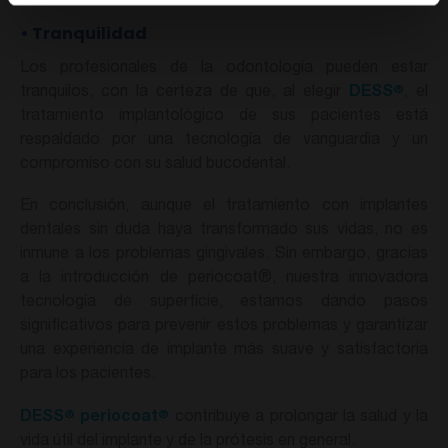
•
Tranquilidad
Los profesionales de la odontología pueden estar
®
tranquilos, con la certeza de que, al elegir
DESS
, el
tratamiento implantológico de sus pacientes está
respaldado por una tecnología de vanguardia y un
compromiso con su salud bucodental.
En conclusión, aunque el tratamiento con implantes
dentales sin duda haya transformado sus vidas, no es
inmune a los problemas gingivales. Sin embargo, gracias
a la introducción de periocoat®, nuestra innovadora
tecnología de superficie, estamos dando pasos
significativos para prevenir estos problemas y garantizar
una experiencia de implante más suave y satisfactoria
para los pacientes.
®
®
DESS
periocoat
contribuye a prolongar la salud y la
vida útil del implante y de la prótesis en general.