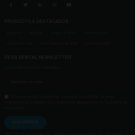
PRODUCTOS DESTACADOS
Multi-Unit
DESSLoc
Análogo de DESS
Transfer de DESS
Interfase de DESS
Pilares Masivos de DESS
Tornillos de DESS
DESS DENTAL NEWSLETTER
Suscríbete a nuestra newsletter
SÍ quiero recibir información comercial (newsletter) al email
proporcionado conforme las condiciones establecidas en la política de
privacidad.
SUSCRIBIRSE
PROTECCIÓN DE DATOS: conforme al Reglamento (UE) 2016/679, le