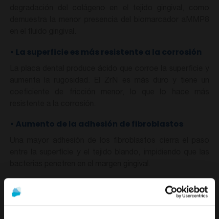
degradación del colágeno en el tejido gingival, como
demuestra la menor presencia del biomarcador aMMP8
en el fluido gingival.
•
La superficie es más resistente a la corrosión
La placa dental produce ácido que corroe la superficie y
aumenta la rugosidad. El ZrN es más duro y tiene un
coeficiente de fricción menor, lo que lo hace más
resistente a la corrosión.
•
Aumento de la adhesión de fibroblastos
Una mayor adhesión de los fibroblastos cierra el paso
entre la superficie y el tejido blando, impidiendo que las
bacterias penetren en el margen gingival.
•
Seis veces más duro que el óxido de titanio
El ZrN no se raya tan fácilmente cuando se limpia con
curetas, ultrasonidos u otros instrumentos.